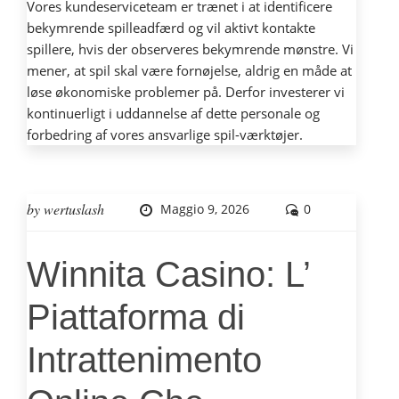
Vores kundeserviceteam er trænet i at identificere
bekymrende spilleadfærd og vil aktivt kontakte
spillere, hvis der observeres bekymrende mønstre. Vi
mener, at spil skal være fornøjelse, aldrig en måde at
løse økonomiske problemer på. Derfor investerer vi
kontinuerligt i uddannelse af dette personale og
forbedring af vores ansvarlige spil-værktøjer.
by
wertuslash
Maggio 9, 2026
0
Winnita Casino: L’
Piattaforma di
Intrattenimento