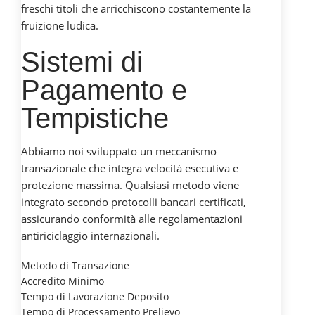
freschi titoli che arricchiscono costantemente la
fruizione ludica.
Sistemi di
Pagamento e
Tempistiche
Abbiamo noi sviluppato un meccanismo
transazionale che integra velocità esecutiva e
protezione massima. Qualsiasi metodo viene
integrato secondo protocolli bancari certificati,
assicurando conformità alle regolamentazioni
antiriciclaggio internazionali.
Metodo di Transazione
Accredito Minimo
Tempo di Lavorazione Deposito
Tempo di Processamento Prelievo