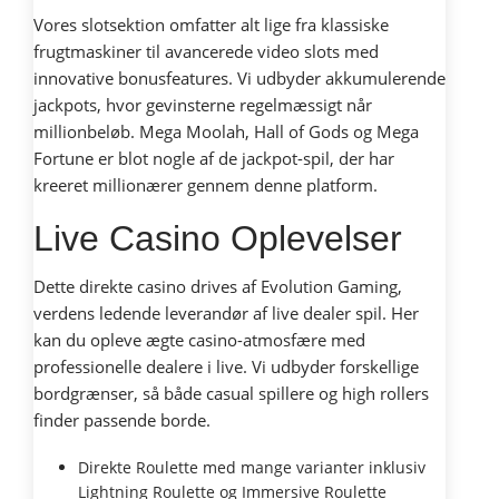
Vores slotsektion omfatter alt lige fra klassiske
frugtmaskiner til avancerede video slots med
innovative bonusfeatures. Vi udbyder akkumulerende
jackpots, hvor gevinsterne regelmæssigt når
millionbeløb. Mega Moolah, Hall of Gods og Mega
Fortune er blot nogle af de jackpot-spil, der har
kreeret millionærer gennem denne platform.
Live Casino Oplevelser
Dette direkte casino drives af Evolution Gaming,
verdens ledende leverandør af live dealer spil. Her
kan du opleve ægte casino-atmosfære med
professionelle dealere i live. Vi udbyder forskellige
bordgrænser, så både casual spillere og high rollers
finder passende borde.
Direkte Roulette med mange varianter inklusiv
Lightning Roulette og Immersive Roulette