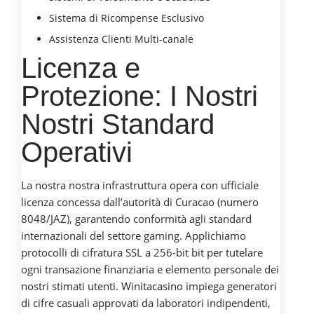
Sistema di Ricompense Esclusivo
Assistenza Clienti Multi-canale
Licenza e
Protezione: I Nostri
Nostri Standard
Operativi
La nostra nostra infrastruttura opera con ufficiale
licenza concessa dall’autorità di Curacao (numero
8048/JAZ), garantendo conformità agli standard
internazionali del settore gaming. Applichiamo
protocolli di cifratura SSL a 256-bit bit per tutelare
ogni transazione finanziaria e elemento personale dei
nostri stimati utenti.
Winitacasino
impiega generatori
di cifre casuali approvati da laboratori indipendenti,