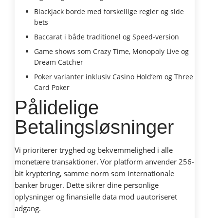
Blackjack borde med forskellige regler og side
bets
Baccarat i både traditionel og Speed-version
Game shows som Crazy Time, Monopoly Live og
Dream Catcher
Poker varianter inklusiv Casino Hold’em og Three
Card Poker
Pålidelige
Betalingsløsninger
Vi prioriterer tryghed og bekvemmelighed i alle
monetære transaktioner. Vor platform anvender 256-
bit kryptering, samme norm som internationale
banker bruger. Dette sikrer dine personlige
oplysninger og finansielle data mod uautoriseret
adgang.