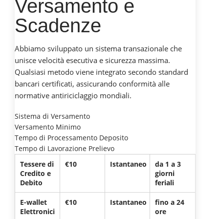
Versamento e
Scadenze
Abbiamo sviluppato un sistema transazionale che
unisce velocità esecutiva e sicurezza massima.
Qualsiasi metodo viene integrato secondo standard
bancari certificati, assicurando conformità alle
normative antiriciclaggio mondiali.
Sistema di Versamento
Versamento Minimo
Tempo di Processamento Deposito
Tempo di Lavorazione Prelievo
Tessere di
€10
Istantaneo
da 1 a 3
Credito e
giorni
Debito
feriali
E-wallet
€10
Istantaneo
fino a 24
Elettronici
ore