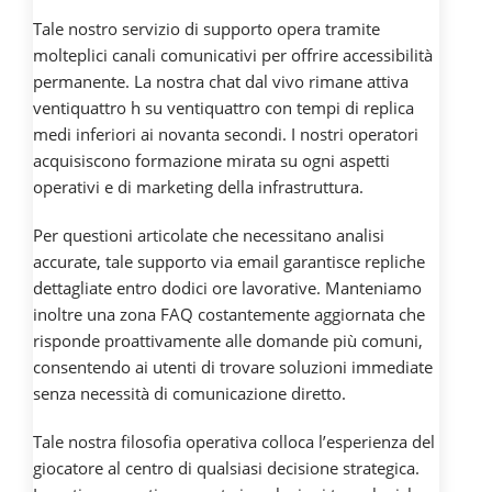
Tale nostro servizio di supporto opera tramite
molteplici canali comunicativi per offrire accessibilità
permanente. La nostra chat dal vivo rimane attiva
ventiquattro h su ventiquattro con tempi di replica
medi inferiori ai novanta secondi. I nostri operatori
acquisiscono formazione mirata su ogni aspetti
operativi e di marketing della infrastruttura.
Per questioni articolate che necessitano analisi
accurate, tale supporto via email garantisce repliche
dettagliate entro dodici ore lavorative. Manteniamo
inoltre una zona FAQ costantemente aggiornata che
risponde proattivamente alle domande più comuni,
consentendo ai utenti di trovare soluzioni immediate
senza necessità di comunicazione diretto.
Tale nostra filosofia operativa colloca l’esperienza del
giocatore al centro di qualsiasi decisione strategica.