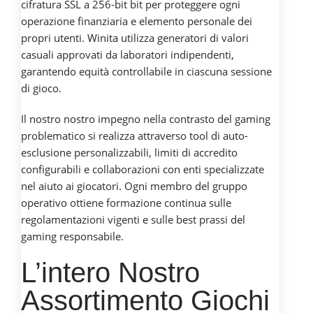
cifratura SSL a 256-bit bit per proteggere ogni
operazione finanziaria e elemento personale dei
propri utenti.
Winita
utilizza generatori di valori
casuali approvati da laboratori indipendenti,
garantendo equità controllabile in ciascuna sessione
di gioco.
Il nostro nostro impegno nella contrasto del gaming
problematico si realizza attraverso tool di auto-
esclusione personalizzabili, limiti di accredito
configurabili e collaborazioni con enti specializzate
nel aiuto ai giocatori. Ogni membro del gruppo
operativo ottiene formazione continua sulle
regolamentazioni vigenti e sulle best prassi del
gaming responsabile.
L’intero Nostro
Assortimento Giochi