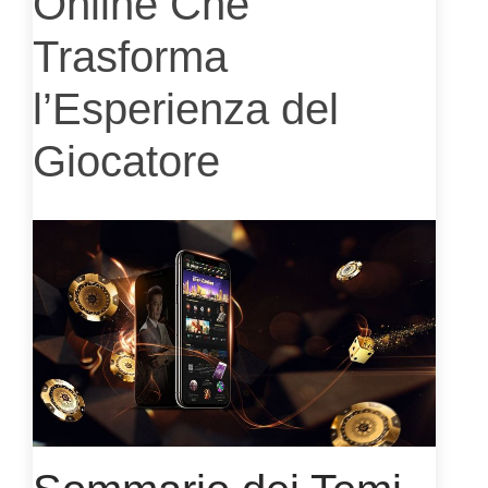
Online Che
Trasforma
l’Esperienza del
Giocatore