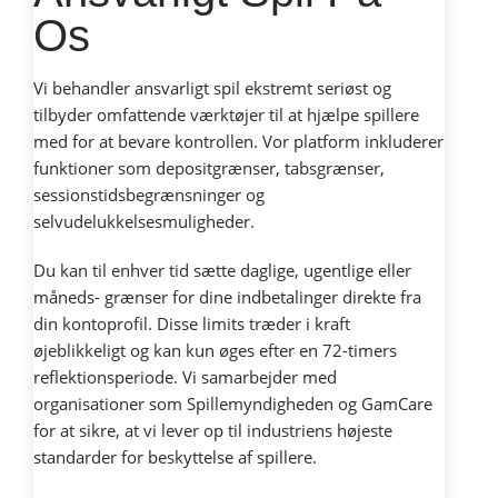
Os
Vi behandler ansvarligt spil ekstremt seriøst og
tilbyder omfattende værktøjer til at hjælpe spillere
med for at bevare kontrollen. Vor platform inkluderer
funktioner som depositgrænser, tabsgrænser,
sessionstidsbegrænsninger og
selvudelukkelsesmuligheder.
Du kan til enhver tid sætte daglige, ugentlige eller
måneds- grænser for dine indbetalinger direkte fra
din kontoprofil. Disse limits træder i kraft
øjeblikkeligt og kan kun øges efter en 72-timers
reflektionsperiode. Vi samarbejder med
organisationer som Spillemyndigheden og GamCare
for at sikre, at vi lever op til industriens højeste
standarder for beskyttelse af spillere.