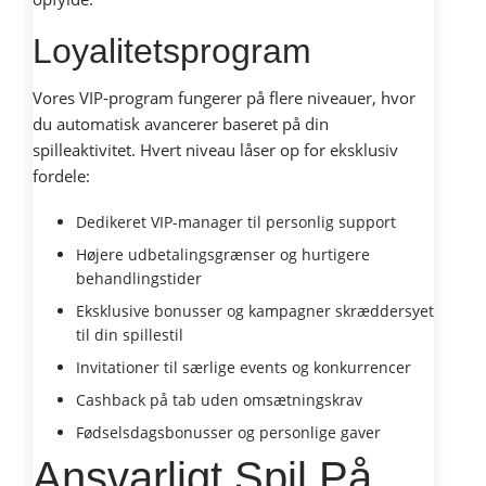
Loyalitetsprogram
Vores VIP-program fungerer på flere niveauer, hvor
du automatisk avancerer baseret på din
spilleaktivitet. Hvert niveau låser op for eksklusiv
fordele:
Dedikeret VIP-manager til personlig support
Højere udbetalingsgrænser og hurtigere
behandlingstider
Eksklusive bonusser og kampagner skræddersyet
til din spillestil
Invitationer til særlige events og konkurrencer
Cashback på tab uden omsætningskrav
Fødselsdagsbonusser og personlige gaver
Ansvarligt Spil På