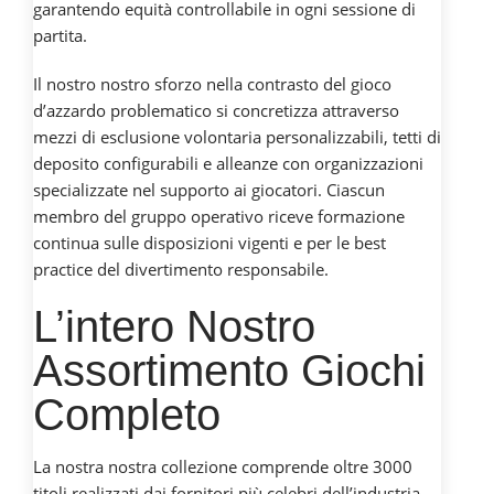
garantendo equità controllabile in ogni sessione di
partita.
Il nostro nostro sforzo nella contrasto del gioco
d’azzardo problematico si concretizza attraverso
mezzi di esclusione volontaria personalizzabili, tetti di
deposito configurabili e alleanze con organizzazioni
specializzate nel supporto ai giocatori. Ciascun
membro del gruppo operativo riceve formazione
continua sulle disposizioni vigenti e per le best
practice del divertimento responsabile.
L’intero Nostro
Assortimento Giochi
Completo
La nostra nostra collezione comprende oltre 3000
titoli realizzati dai fornitori più celebri dell’industria.