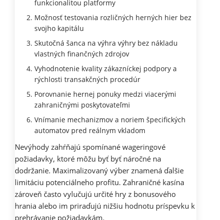
funkcionalitou platformy
Možnosť testovania rozličných herných hier bez
svojho kapitálu
Skutočná šanca na výhra výhry bez nákladu
vlastných finančných zdrojov
Vyhodnotenie kvality zákazníckej podpory a
rýchlosti transakčných procedúr
Porovnanie hernej ponuky medzi viacerými
zahraničnými poskytovateľmi
Vnímanie mechanizmov a noriem špecifických
automatov pred reálnym vkladom
Nevýhody zahŕňajú spomínané wageringové
požiadavky, ktoré môžu byť byť náročné na
dodržanie. Maximalizovaný výber znamená ďalšie
limitáciu potenciálneho profitu. Zahraničné kasína
zároveň často vylučujú určité hry z bonusového
hrania alebo im priraďujú nižšiu hodnotu príspevku k
prehrávanie požiadavkám.