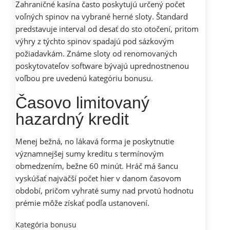
Zahraničné kasína často poskytujú určený počet
voľných spinov na vybrané herné sloty. Štandard
predstavuje interval od desať do sto otočení, pritom
výhry z týchto spinov spadajú pod sázkovým
požiadavkám. Známe sloty od renomovaných
poskytovateľov software bývajú uprednostnenou
voľbou pre uvedenú kategóriu bonusu.
Časovo limitovaný
hazardný kredit
Menej bežná, no lákavá forma je poskytnutie
významnejšej sumy kreditu s termínovým
obmedzením, bežne 60 minút. Hráč má šancu
vyskúšať najväčší počet hier v danom časovom
období, pričom vyhraté sumy nad prvotú hodnotu
prémie môže získať podľa ustanovení.
Kategória bonusu