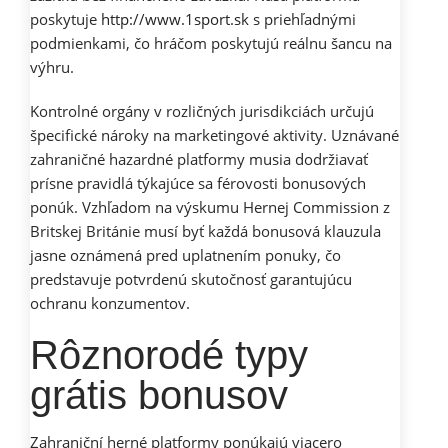
poskytuje
http://www.1sport.sk
s priehľadnými
podmienkami, čo hráčom poskytujú reálnu šancu na
výhru.
Kontrolné orgány v rozličných jurisdikciách určujú
špecifické nároky na marketingové aktivity. Uznávané
zahraničné hazardné platformy musia dodržiavať
prísne pravidlá týkajúce sa férovosti bonusových
ponúk. Vzhľadom na výskumu Hernej Commission z
Britskej Británie musí byť každá bonusová klauzula
jasne oznámená pred uplatnením ponuky, čo
predstavuje potvrdenú skutočnosť garantujúcu
ochranu konzumentov.
Rôznorodé typy
grátis bonusov
Zahraniční herné platformy ponúkajú viacero