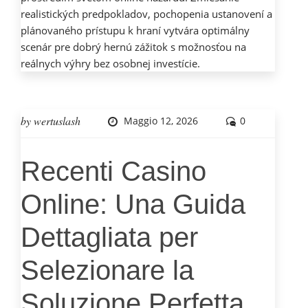
realistických predpokladov, pochopenia ustanovení a
plánovaného prístupu k hraní vytvára optimálny
scenár pre dobrý hernú zážitok s možnosťou na
reálnych výhry bez osobnej investície.
by
wertuslash
Maggio 12, 2026
0
Recenti Casino
Online: Una Guida
Dettagliata per
Selezionare la
Soluzione Perfetta