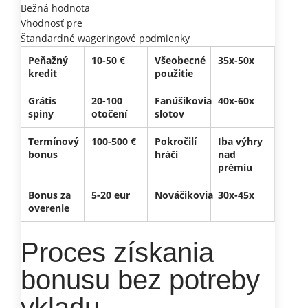
Bežná hodnota
Vhodnosť pre
Štandardné wageringové podmienky
Peňažný
10-50 €
Všeobecné
35x-50x
kredit
použitie
Grátis
20-100
Fanúšikovia
40x-60x
spiny
otočení
slotov
Termínový
100-500 €
Pokročilí
Iba výhry
bonus
hráči
nad
prémiu
Bonus za
5-20 eur
Nováčikovia
30x-45x
overenie
Proces získania
bonusu bez potreby
vkladu