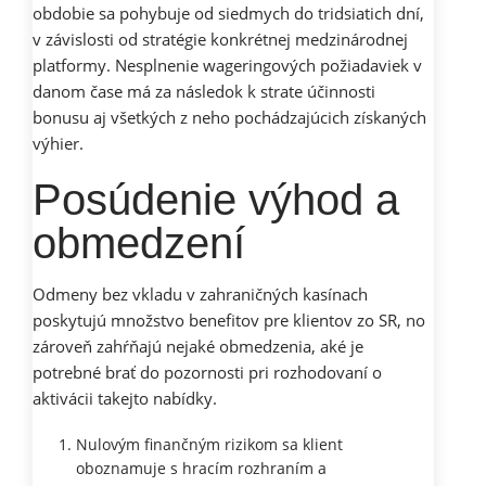
obdobie sa pohybuje od siedmych do tridsiatich dní,
v závislosti od stratégie konkrétnej medzinárodnej
platformy. Nesplnenie wageringových požiadaviek v
danom čase má za následok k strate účinnosti
bonusu aj všetkých z neho pochádzajúcich získaných
výhier.
Posúdenie výhod a
obmedzení
Odmeny bez vkladu v zahraničných kasínach
poskytujú množstvo benefitov pre klientov zo SR, no
zároveň zahŕňajú nejaké obmedzenia, aké je
potrebné brať do pozornosti pri rozhodovaní o
aktivácii takejto nabídky.
Nulovým finančným rizikom sa klient
oboznamuje s hracím rozhraním a