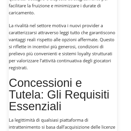
facilitare la fruizione e minimizzare i durate di
caricamento.
La rivalità nel settore motiva i nuovi provider a
caratterizzarsi attraverso
leggi tutto
che garantiscono
vantaggi reali rispetto alle opzioni affermate. Questo
si riflette in incentivi più generosi, condizioni di
prelievo più convenienti e sistemi loyalty strutturati
per valorizzare l’attività continuativa degli giocatori
registrati.
Concessioni e
Tutela: Gli Requisiti
Essenziali
La legittimità di qualsiasi piattaforma di
intrattenimento si basa dall’acquisizione delle licenze