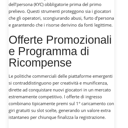
dell’persona (KYC) obbligatorie prima del primo
prelievo. Questi strumenti proteggono sia i giocatori
che gli operatori, scongiurando abusi, furto d’persona
e garantendo che i risorse derivino da fonti legittime.
Offerte Promozionali
e Programma di
Ricompense
Le politiche commerciali delle piattaforme emergenti
si contraddistinguono per creatività e munificenza,
dirette ad conquistare nuovi giocatori in un mercato
estremamente competitivo. I offerte di ingresso
combinano tipicamente premi sul 1° caricamento con
giri gratuiti su slot scelte, generando un valore extra
istantaneo per chiunque finalizza la registrazione.