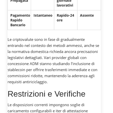
Prepagata
giornate
lavorativi
Pagamento
Istantaneo
Rapido-24
Assente
Rapido
ore
Bancario
Le criptovalute sono in fase di gradualmente
entrando nel contesto dei metodi ammessi, anche se
la normativa domestica richieda ancora precisazioni
legislativi dettagliati. Vari provider globali con
concessione ADM stanno studiando l’inclusione di
stablecoin per offrire trasferimenti immediate e con
commissioni ridotte, mantenendo la aderenza agli
requisiti antiriciclaggio.
Restrizioni e Verifiche
Le disposizioni correnti impongono soglie di
caricamento configurabili e iter di attestazione