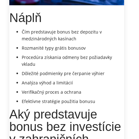
Náplň
Čím predstavuje bonus bez depozitu v
medzinárodných kasínach
Rozmanité typy grátis bonusov
Procedúra získania odmeny bez požiadavky
vkladu
Dôležité podmienky pre čerpanie výhier
Analýza výhod a limitácií
Verifikačný proces a ochrana
Efektívne stratégie použitia bonusu
Aký predstavuje
bonus bez investície
v zahraničních