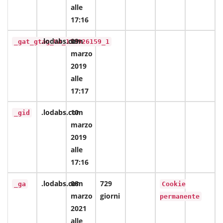
alle
17:16
.lodabs.com
09
_gat_gtag_UA_133926159_1
marzo
2019
alle
17:17
.lodabs.com
10
_gid
marzo
2019
alle
17:16
.lodabs.com
08
729
_ga
Cookie
marzo
giorni
permanente
2021
alle