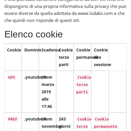
dispongono di una propria informativa sulla privacy che può
essere diverse da quella adottata da
www.lodabs.com
e che
che quindi non risponde di questi siti.
Elenco cookie
Cookie
Dominio
Scadenza
Cookie
Cookie
Cookie
terze
permanente
di
parti
sessione
.youtube.com
09
GPS
Cookie
marzo
terze
2019
parti
alle
17:46
.youtube.com
08
243
PREF
Cookie
Cookie
novembre
giorni
terze
permanente