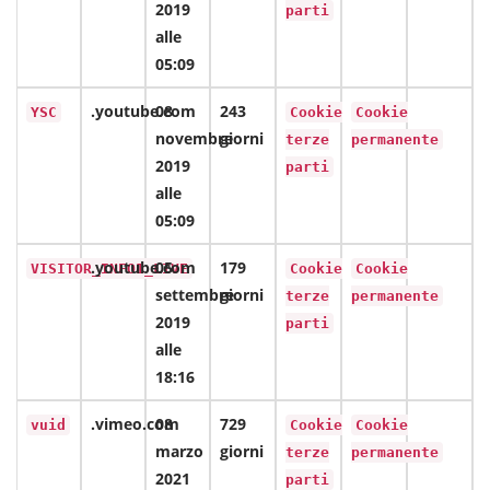
2019
parti
alle
05:09
.youtube.com
08
243
YSC
Cookie
Cookie
novembre
giorni
terze
permanente
2019
parti
alle
05:09
.youtube.com
05
179
VISITOR_INFO1_LIVE
Cookie
Cookie
settembre
giorni
terze
permanente
2019
parti
alle
18:16
.vimeo.com
08
729
vuid
Cookie
Cookie
marzo
giorni
terze
permanente
2021
parti