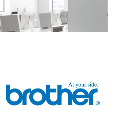
BROTHER
Stampanti e multifunzione a colori ed in bianco
e nero per casa o piccolo ufficio, fax, scanner,
stampanti per etichette ed etichettatrici,
generatori di timbri, software e soluzioni di
print management.
GUARDA I PRODOTTI