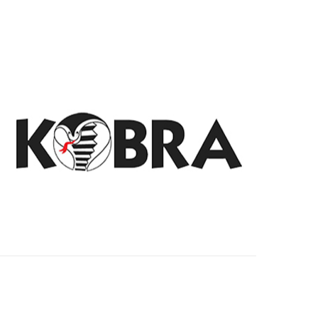
KOBRA
Kobra Distruggi documenti ed una gamma
completa di prodotti che spaziano dall’utilizzo
privato, d’ufficio e professionale per la
distruzione dei documenti e la protezione della
privacy.
GUARDA I PRODOTTI