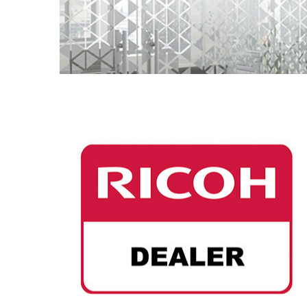
RICOH
Stampanti e multifunzione a colori ed in bianco
e nero, periferiche per l’alto volume, duplicatori
digitali, software, proiettori, sistemi di
videoconferenza, soluzioni per l’ufficio, stampa
di produzione, lavagne interattive.
GUARDA I PRODOTTI