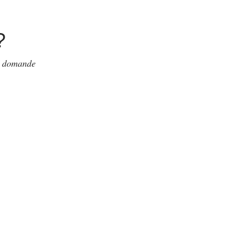
?
 e domande