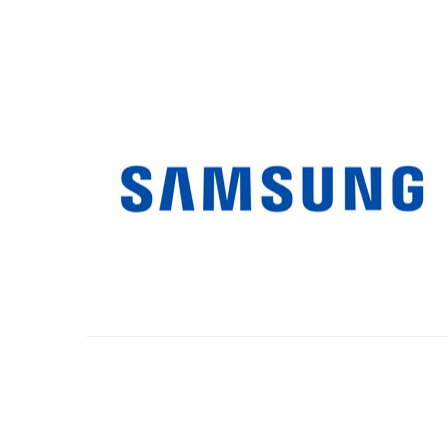
SAMSUNG
Display e lavagne interattive per visual
communication, smart signage, samsung Flip,
smart hospitality display, smart led signage,
monitor business.
GUARDA I PRODOTTI