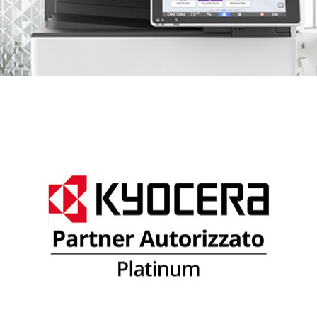
KYOCERA
Stampanti e multifunzione a colori ed in bianco
e nero, fax, copiatrici, periferiche professionali
per la stampa, la copia, la scansione, soluzioni
per l’ottimizzazione dell’efficienza in ufficio e la
riduzione dei costi operativi.
GUARDA I PRODOTTI