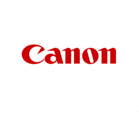
CANON
Plotter versatili e facili da utilizzare che si
adattano a qualunque flusso di lavoro per
applicazioni CAD e GIS, anche multifunzione.
GUARDA I PRODOTTI