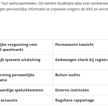
 hun werkzaamheden. Dit behelst duidelijke data over winkanse
n persoonlijke informatie te vrijwaren volgens de AVG en wins
ijke vergunning voor
Permanente toezicht
d speelmarkt
ijk systeem uitsluiting
Gedwongen check bij registr
n
rming persoonlijke
Buiten audits
atie
aardige speluitkomsten
Externe instituten
 accounts
Reguliere rapportage