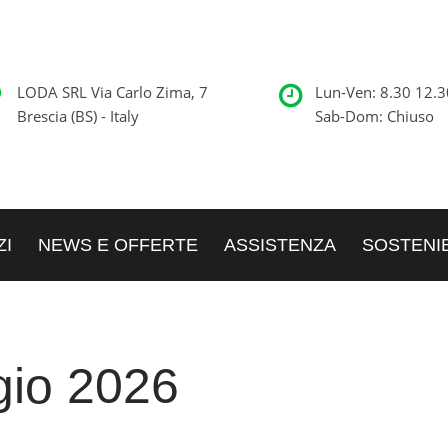
LODA SRL Via Carlo Zima, 7
Lun-Ven: 8.30 12.3
Brescia (BS) - Italy
Sab-Dom: Chiuso
ZI
NEWS E OFFERTE
ASSISTENZA
SOSTENIB
io 2026