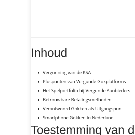
Inhoud
Vergunning van de KSA
Pluspunten van Vergunde Gokplatforms
Het Spelportfolio bij Vergunde Aanbieders
Betrouwbare Betalingsmethoden
Verantwoord Gokken als Uitgangspunt
Smartphone Gokken in Nederland
Toestemming van d