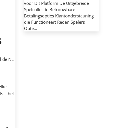
voor Dit Platform De Uitgebreide
Spelcollectie Betrouwbare
Betalingsopties Klantondersteuning
die Functioneert Reden Spelers
Opte...
s
l de NL
elke
s – het