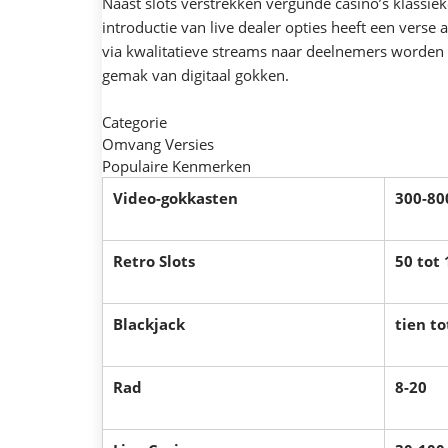
Naast slots verstrekken vergunde casino’s klassieke
introductie van live dealer opties heeft een verse
via kwalitatieve streams naar deelnemers worden 
gemak van digitaal gokken.
Categorie
Omvang Versies
Populaire Kenmerken
Video-gokkasten
300-80
Retro Slots
50 tot
Blackjack
tien to
Rad
8-20