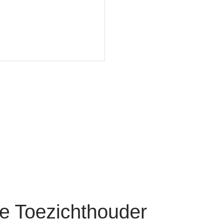
e Toezichthouder