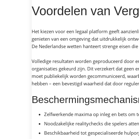
Voordelen van Ver
Het kiezen voor een legaal platform geeft aanzienl
genieten van een omgeving dat uitdrukkelijk ontwo
De Nederlandse wetten hanteert strenge eisen die i
Volledige resultaten worden geproduceerd door 
organisaties gekeurd zijn. Dit verzekert dat geen
moet publiekelijk worden gecommuniceerd, waarbij
hebben – een bevestigd waarheid dat door regule
Beschermingsmechani
Zelfwerkende maxima op inleg en bets om te
Noodzakelijke realitychecks die spelers att
Beschikbaarheid tot gespecialiseerde hulpor