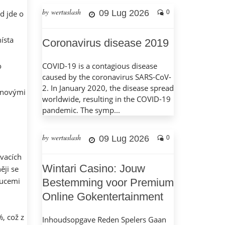
by wertuslash
09 Lug 2026
d jde o
0
ísta
Coronavirus disease 2019
o
COVID-19 is a contagious disease
caused by the coronavirus SARS-CoV-
2. In January 2020, the disease spread
ěnovými
worldwide, resulting in the COVID-19
pandemic. The symp...
by wertuslash
09 Lug 2026
0
ovacích
Wintari Casino: Jouw
ěji se
tucemi
Bestemming voor Premium
Online Gokentertainment
, což z
Inhoudsopgave Reden Spelers Gaan