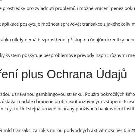
e prostředky pro zvládnutí problémů i možné vrácení peněz poku
 aplikace poskytuje možnost spravovat transakce z jakéhokoliv m
ránka nikdy nemá bezprostřední přístup na údajům kreditky neb
ý systém poskytuje bezproblémové převody napříč různými m
ení plus Ochrana Údajů
aždou uznávanou gamblingovou stránku. Použití pokročilých šifr
 zůstávají nadále chráněné proti neautorizovaným vstupem. Přesn
ým key, to činí stejná úroveň ochrany používaná bankovními insti
9 mld transakcí za rok s mírou podvodných aktivit nižší než 0,32%