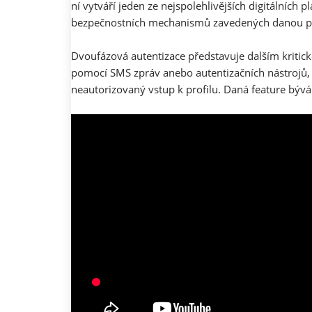
ní vytváří jeden ze nejspolehlivějších digitálních 
bezpečnostních mechanismů zavedených danou p
Dvoufázová autentizace představuje dalším kritic
pomocí SMS zpráv anebo autentizačních nástrojů
neautorizovaný vstup k profilu. Daná feature bývá 