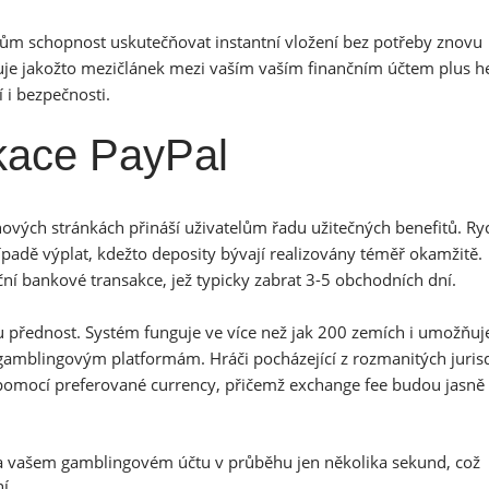
lům schopnost uskutečňovat instantní vložení bez potřeby znovu
uje jakožto mezičlánek mezi vaším vaším finančním účtem plus h
 i bezpečnosti.
kace PayPal
ových stránkách přináší uživatelům řadu užitečných benefitů. Ry
padě výplat, kdežto deposity bývají realizovány téměř okamžitě.
 bankové transakce, jež typicky zabrat 3-5 obchodních dní.
u přednost. Systém funguje ve více než jak 200 zemích i umožňuj
 gamblingovým platformám. Hráči pocházející z rozmanitých jurisd
pomocí preferované currency, přičemž exchange fee budou jasně
a vašem gamblingovém účtu v průběhu jen několika sekund, což
ní