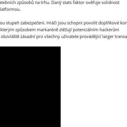
platebních způsobů na trhu. Daný stats faktor ověřuje solidnost
latformou.
kou stupeň zabezpečení. Hráči jsou schopni povolit doplňkové kon
, kterým způsobem markantně ztěžují potenciálním hackerům
obzvláště zásadní pro všechny uživatele provádějící larger transa