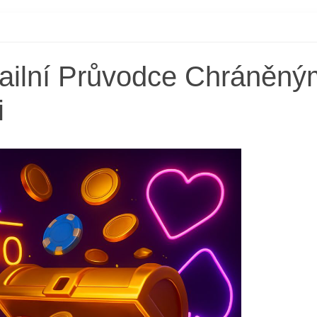
ailní Průvodce Chráněný
i