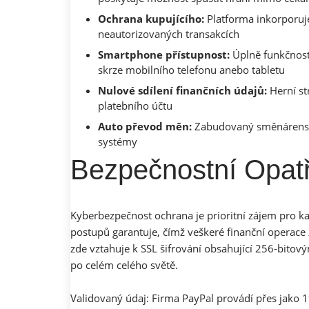
Ochrana kupujícího:
Platforma inkorporuj
neautorizovaných transakcích
Smartphone přístupnost:
Úplně funkčnost
skrze mobilního telefonu anebo tabletu
Nulové sdílení finančních údajů:
Herní st
platebního účtu
Auto převod měn:
Zabudovaný směnárensk
systémy
Bezpečnostní Opatř
Kyberbezpečnost ochrana je prioritní zájem pro k
postupů garantuje, čímž veškeré finanční operace
zde vztahuje k SSL šifrování obsahující 256-bitov
po celém celého světě.
Validovaný údaj: Firma PayPal provádí přes jako 1