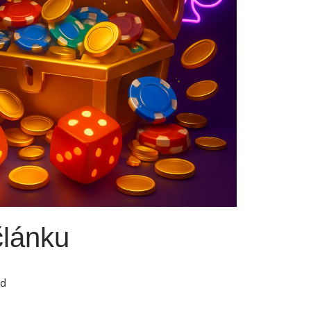
článku
rd