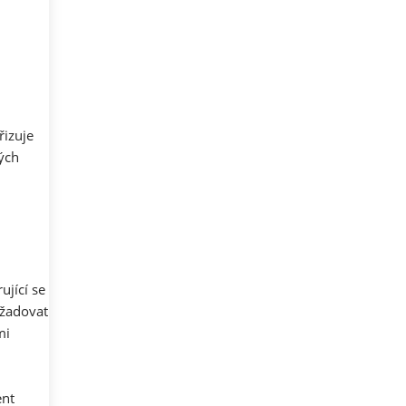
řizuje
ných
ující se
yžadovat
mi
ent