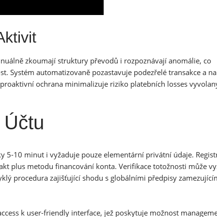
ktivit
nuálně zkoumají struktury převodů i rozpoznávají anomálie, co
st. Systém automatizovaně pozastavuje podezřelé transakce a na
 proaktivní ochrana minimalizuje riziko platebních losses vyvola
 Účtu
ky 5-10 minut i vyžaduje pouze elementární privátní údaje. Registr
takt plus metodu financování konta. Verifikace totožnosti může v
klý procedura zajišťující shodu s globálními předpisy zamezující
 access k user-friendly interface, jež poskytuje možnost managem