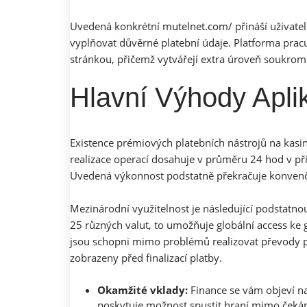
Uvedená konkrétní
mutelnet.com/
přináší uživate
vyplňovat důvěrné platební údaje. Platforma prac
stránkou, přičemž vytvářejí extra úroveň soukromí
Hlavní Výhody Apli
Existence prémiových platebních nástrojů na kasin
realizace operací dosahuje v průměru 24 hod v pří
Uvedená výkonnost podstatně překračuje konvenční
Mezinárodní využitelnost je následující podstatno
25 různých valut, to umožňuje globální access ke
jsou schopni mimo problémů realizovat převody 
zobrazeny před finalizací platby.
Okamžité vklady:
Finance se vám objeví n
poskytuje možnost spustit hraní mimo čeká