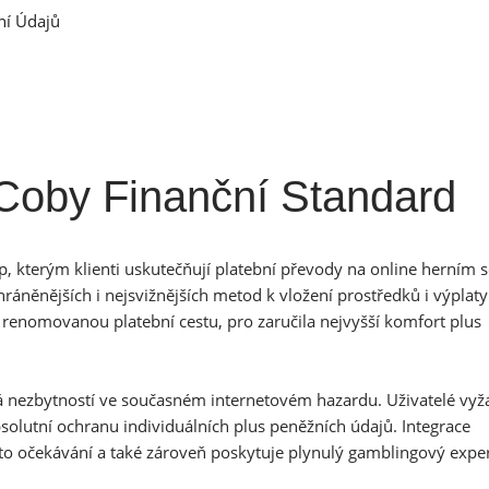
ní Údajů
Coby Finanční Standard
p, kterým klienti uskutečňují platební převody na online herním s
ráněnějších i nejsvižnějších metod k vložení prostředků i výplaty
enomovanou platební cestu, pro zaručila nejvyšší komfort plus
vá nezbytností ve současném internetovém hazardu. Uživatelé vyž
solutní ochranu individuálních plus peněžních údajů. Integrace
yto očekávání a také zároveň poskytuje plynulý gamblingový expe