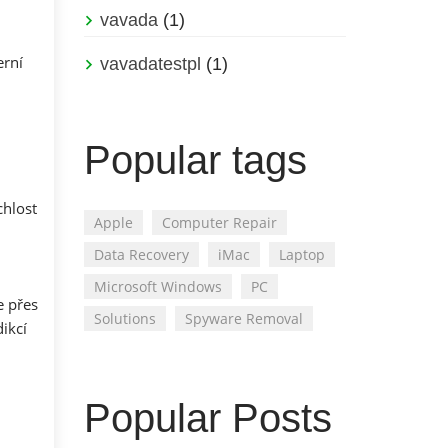
vavada
(1)
erní
vavadatestpl
(1)
Popular tags
chlost
Apple
Computer Repair
Data Recovery
iMac
Laptop
Microsoft Windows
PC
e přes
Solutions
Spyware Removal
ikcí
Popular Posts