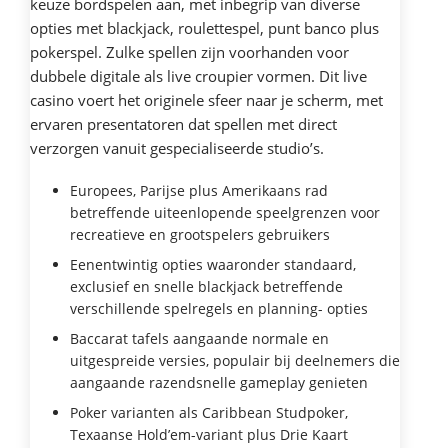
keuze bordspelen aan, met inbegrip van diverse
opties met blackjack, roulettespel, punt banco plus
pokerspel. Zulke spellen zijn voorhanden voor
dubbele digitale als live croupier vormen. Dit live
casino voert het originele sfeer naar je scherm, met
ervaren presentatoren dat spellen met direct
verzorgen vanuit gespecialiseerde studio’s.
Europees, Parijse plus Amerikaans rad
betreffende uiteenlopende speelgrenzen voor
recreatieve en grootspelers gebruikers
Eenentwintig opties waaronder standaard,
exclusief en snelle blackjack betreffende
verschillende spelregels en planning- opties
Baccarat tafels aangaande normale en
uitgespreide versies, populair bij deelnemers die
aangaande razendsnelle gameplay genieten
Poker varianten als Caribbean Studpoker,
Texaanse Hold’em-variant plus Drie Kaart