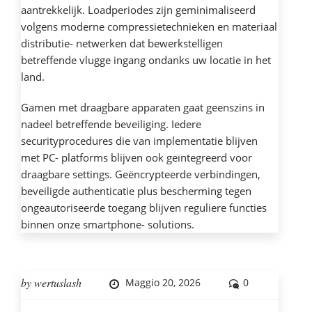
aantrekkelijk. Loadperiodes zijn geminimaliseerd
volgens moderne compressietechnieken en materiaal
distributie- netwerken dat bewerkstelligen
betreffende vlugge ingang ondanks uw locatie in het
land.
Gamen met draagbare apparaten gaat geenszins in
nadeel betreffende beveiliging. Iedere
securityprocedures die van implementatie blijven
met PC- platforms blijven ook geïntegreerd voor
draagbare settings. Geëncrypteerde verbindingen,
beveiligde authenticatie plus bescherming tegen
ongeautoriseerde toegang blijven reguliere functies
binnen onze smartphone- solutions.
by
wertuslash
Maggio 20, 2026
0