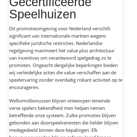
Gecertificeerde
Speelhuizen
Dit promotieomgeving voor Nederland verschilt
significant van internationale markten wegens
specifieke juridische restricties. Nederlandse
regelgeving maximeert het value plus architectuur
van incentives om verantwoord spelgedrag zo te
promoten. Ongeacht dergelijke beperkingen bieden
wij verleidelijke acties die value verschaffen aan de
speelervaring zonder overdadig riskant activiteit op te
encourageren.
Welkomstbonussen blijven ontworpen teneinde
verse spelers bekendheid men helpen nemen
betreffende onze systeem. Zulke promoties blijven
gebonden aan doorspeelvereisten die helder blijven
medegedeeld binnen deze bepalingen. Elk