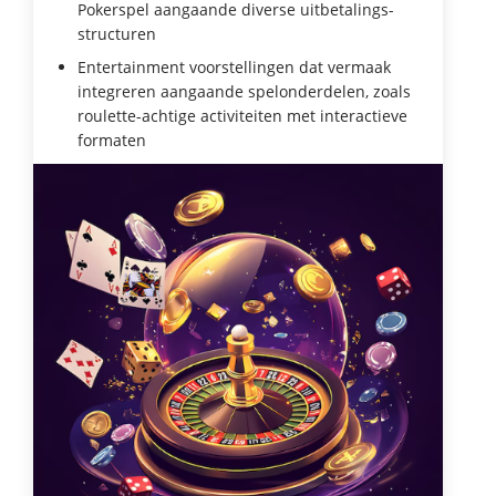
Pokerspel aangaande diverse uitbetalings-
structuren
Entertainment voorstellingen dat vermaak
integreren aangaande spelonderdelen, zoals
roulette-achtige activiteiten met interactieve
formaten