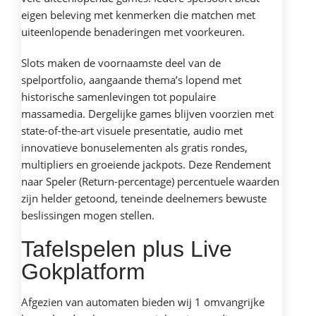
eigen beleving met kenmerken die matchen met
uiteenlopende benaderingen met voorkeuren.
Slots maken de voornaamste deel van de
spelportfolio, aangaande thema’s lopend met
historische samenlevingen tot populaire
massamedia. Dergelijke games blijven voorzien met
state-of-the-art visuele presentatie, audio met
innovatieve bonuselementen als gratis rondes,
multipliers en groeiende jackpots. Deze Rendement
naar Speler (Return-percentage) percentuele waarden
zijn helder getoond, teneinde deelnemers bewuste
beslissingen mogen stellen.
Tafelspelen plus Live
Gokplatform
Afgezien van automaten bieden wij 1 omvangrijke