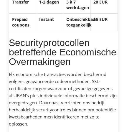
Transfer
1-2 dagen
3 à 7
20 EUR
werkdagen
Prepaid
Instant
Onbeschikbaar
15 EUR
coupons
toegankelijk
Securityprotocollen
betreffende Economische
Overmakingen
Elk economische transacties worden beschermd
volgens geavanceerde codeermethoden. SSL-
certificaten zorgen waarvoor of gevoelige gegevens
als IBAN’s plus individuele informatie beschermd zijn
overgedragen. Daarnaast verrichten ons bedrijf
herhaaldelijk securitycontroles binnen om potentiële
kwetsbaarheden men identificeren met zo te
oplossen.