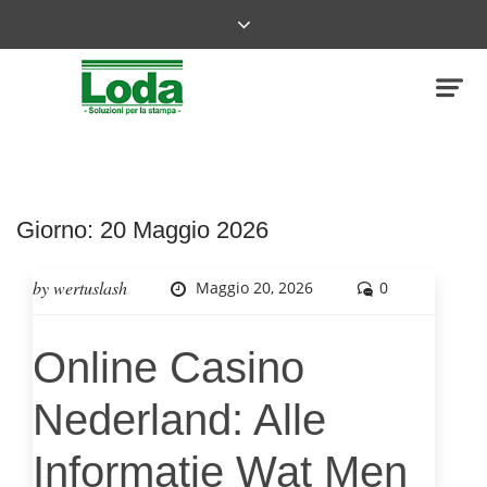
Giorno:
20 Maggio 2026
by
wertuslash
Maggio 20, 2026
0
Online Casino
Nederland: Alle
Informatie Wat Men