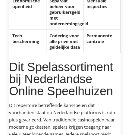
Economische
Separaat
Mensuale
openheid
beheer voor
inspecties
gebruikersgeld
met
ondernemingsgeld
Tech
Codering voor
Permanente
bescherming
alle privé met
controle
geldelijke data
Dit Spelassortiment
bij Nederlandse
Online Speelhuizen
Dit repertoire betreffende kansspelen dat
voorhanden staat op Nederlandse platforms is ruim
plus gevarieerd. Van traditionele casinospelen naar
moderne gokkasten, spelers krijgen toegang naar
vele uiteenlopende games. Iedere spelsoort biedt