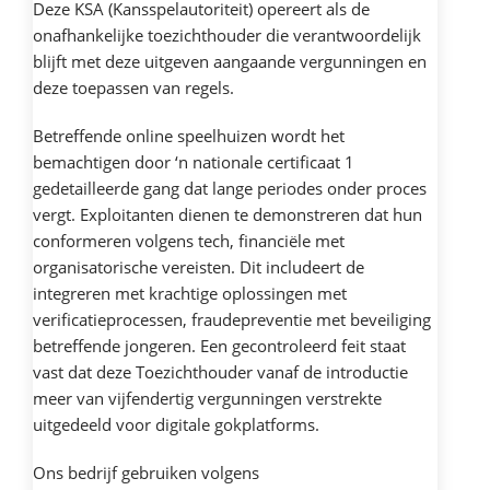
Deze KSA (Kansspelautoriteit) opereert als de
onafhankelijke toezichthouder die verantwoordelijk
blijft met deze uitgeven aangaande vergunningen en
deze toepassen van regels.
Betreffende online speelhuizen wordt het
bemachtigen door ‘n nationale certificaat 1
gedetailleerde gang dat lange periodes onder proces
vergt. Exploitanten dienen te demonstreren dat hun
conformeren volgens tech, financiële met
organisatorische vereisten. Dit includeert de
integreren met krachtige oplossingen met
verificatieprocessen, fraudepreventie met beveiliging
betreffende jongeren. Een gecontroleerd feit staat
vast dat deze Toezichthouder vanaf de introductie
meer van vijfendertig vergunningen verstrekte
uitgedeeld voor digitale gokplatforms.
Ons bedrijf gebruiken volgens