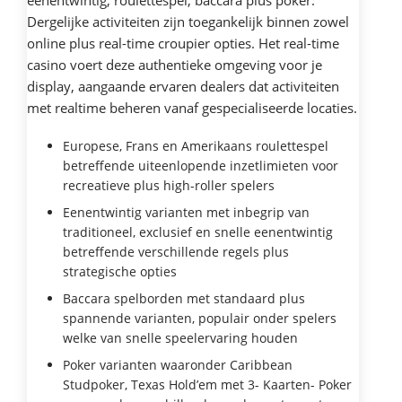
Dergelijke activiteiten zijn toegankelijk binnen zowel
online plus real-time croupier opties. Het real-time
casino voert deze authentieke omgeving voor je
display, aangaande ervaren dealers dat activiteiten
met realtime beheren vanaf gespecialiseerde locaties.
Europese, Frans en Amerikaans roulettespel
betreffende uiteenlopende inzetlimieten voor
recreatieve plus high-roller spelers
Eenentwintig varianten met inbegrip van
traditioneel, exclusief en snelle eenentwintig
betreffende verschillende regels plus
strategische opties
Baccara spelborden met standaard plus
spannende varianten, populair onder spelers
welke van snelle speelervaring houden
Poker varianten waaronder Caribbean
Studpoker, Texas Hold’em met 3- Kaarten- Poker