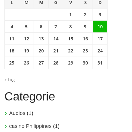
L
M
M
G
V
S
D
1
2
3
4
5
6
7
8
9
10
11
12
13
14
15
16
17
18
19
20
21
22
23
24
25
26
27
28
29
30
31
« Lug
Categorie
Audios
(1)
casino Philippines
(1)