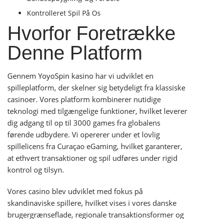
Kontrolleret Spil På Os
Hvorfor Foretrække
Denne Platform
Gennem
YoyoSpin kasino
har vi udviklet en
spilleplatform, der skelner sig betydeligt fra klassiske
casinoer. Vores platform kombinerer nutidige
teknologi med tilgængelige funktioner, hvilket leverer
dig adgang til op til 3000 games fra globalens
førende udbydere. Vi opererer under et lovlig
spillelicens fra Curaçao eGaming, hvilket garanterer,
at ethvert transaktioner og spil udføres under rigid
kontrol og tilsyn.
Vores casino blev udviklet med fokus på
skandinaviske spillere, hvilket vises i vores danske
brugergrænseflade, regionale transaktionsformer og