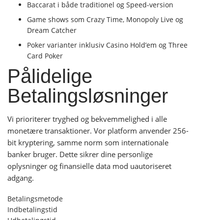
Baccarat i både traditionel og Speed-version
Game shows som Crazy Time, Monopoly Live og
Dream Catcher
Poker varianter inklusiv Casino Hold’em og Three
Card Poker
Pålidelige
Betalingsløsninger
Vi prioriterer tryghed og bekvemmelighed i alle
monetære transaktioner. Vor platform anvender 256-
bit kryptering, samme norm som internationale
banker bruger. Dette sikrer dine personlige
oplysninger og finansielle data mod uautoriseret
adgang.
Betalingsmetode
Indbetalingstid