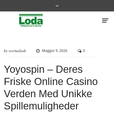
by
wertuslash
Maggio 9, 2026
0
Yoyospin – Deres
Friske Online Casino
Verden Med Unikke
Spillemuligheder