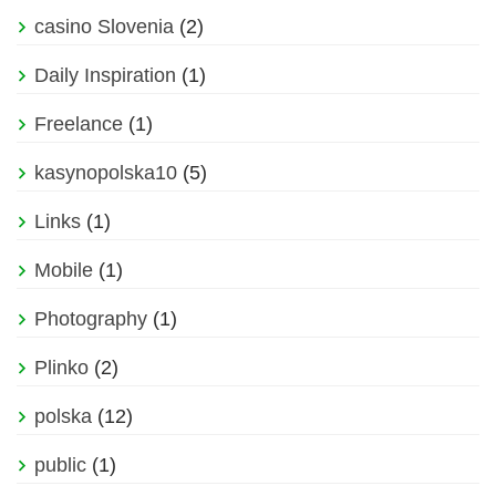
casino Slovenia
(2)
Daily Inspiration
(1)
Freelance
(1)
kasynopolska10
(5)
Links
(1)
Mobile
(1)
Photography
(1)
Plinko
(2)
polska
(12)
public
(1)