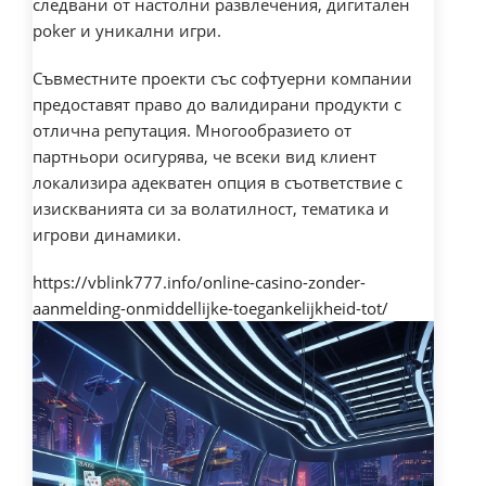
следвани от настолни развлечения, дигитален
poker и уникални игри.
Съвместните проекти със софтуерни компании
предоставят право до валидирани продукти с
отлична репутация. Многообразието от
партньори осигурява, че всеки вид клиент
локализира адекватен опция в съответствие с
изискванията си за волатилност, тематика и
игрови динамики.
https://vblink777.info/online-casino-zonder-
aanmelding-onmiddellijke-toegankelijkheid-tot/