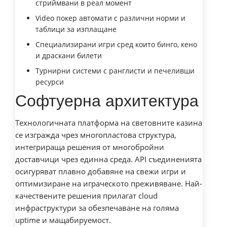
стриймвани в реал момент
Video покер автомати с различни норми и
таблици за изплащане
Специализирани игри сред които бинго, кено
и драскани билети
Турнирни системи с ранглисти и печеливши
ресурси
Софтуерна архитектура
Технологичната платформа на световните казина
се изгражда чрез многопластова структура,
интегрираща решения от многобройни
доставчици чрез единна среда. API съединенията
осигуряват плавно добавяне на свежи игри и
оптимизиране на играческото преживяване. Най-
качествените решения прилагат cloud
инфраструктури за обезпечаване на голяма
uptime и мащабируемост.