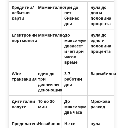
Кредитни/
Моментално
три до
нула до
дебитни
пет
два и
карти
бизнес
половина
дни
процента
Електронни
Моментално
До
нула до
портмонета
максимум
едно и
двадесет
половина
и четири
процента
часов
време
Wire
един до
3-7
Вариабилна
транзакция
три
работни
делнични
дни
денонощия
Дигитални
10 до 30
До
Мрежова
валути
мин
максимум
разход
два часа
Предплатени
Незабавно
Не се
нула