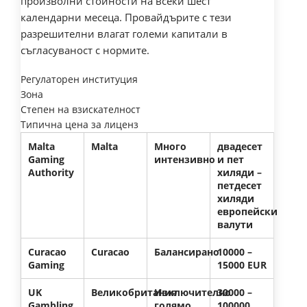
произволни стойности на всеки шест
календарни месеца. Провайдърите с тези
разрешителни влагат големи капитали в
съгласуваност с нормите.
Регулаторен институция
Зона
Степен на взискателност
Типична цена за лиценз
Malta
Malta
Много
двадесет
Gaming
интензивно
и пет
Authority
хиляди –
петдесет
хиляди
европейски
валути
Curacao
Curacao
Балансирано
10000 –
Gaming
15000 EUR
UK
Великобритания
Изключително
30000 –
Gambling
голямо
100000