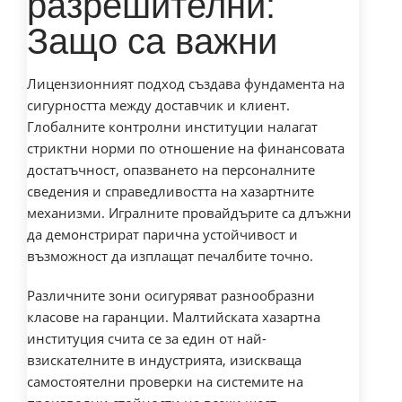
разрешителни:
Защо са важни
Лицензионният подход създава фундамента на
сигурността между доставчик и клиент.
Глобалните контролни институции налагат
стриктни норми по отношение на финансовата
достатъчност, опазването на персоналните
сведения и справедливостта на хазартните
механизми. Игралните провайдърите са длъжни
да демонстрират парична устойчивост и
възможност да изплащат печалбите точно.
Различните зони осигуряват разнообразни
класове на гаранции. Малтийската хазартна
институция счита се за един от най-
взискателните в индустрията, изискваща
самостоятелни проверки на системите на