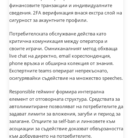
финансовите транзакции и индивидуалните
сведения. 2FA верификация внася екстра слой на
сигурност за акаунтните профили.
Потребителската обслужване действа като
критична комуникация между оператора и
своите играчи. Омниканалният метод обхваща
live chat на директно, email кореспонденция,
phone връзка и обширна колекция от знания.
Експертните teams оперират непрекъснато,
осигурявайки съдействие на множество speeches.
Responsible гейминг формира интегрална
елемент от отговорната структура. Средствата за
автолимитиране позволяват на потребителите да
задават лимити за вложения, загуби и период за
залагане. Опциите за self-ban и линковете към
асоциации за съдействие доказват обвързаността
към добруването на потребителите.