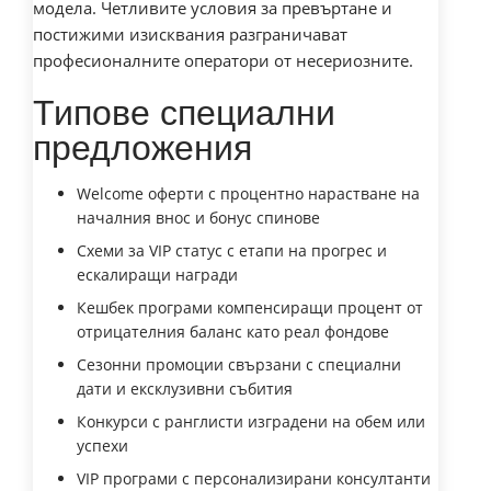
модела. Четливите условия за превъртане и
постижими изисквания разграничават
професионалните оператори от несериозните.
Типове специални
предложения
Welcome оферти с процентно нарастване на
началния внос и бонус спинове
Схеми за VIP статус с етапи на прогрес и
ескалиращи награди
Кешбек програми компенсиращи процент от
отрицателния баланс като реал фондове
Сезонни промоции свързани с специални
дати и ексклузивни събития
Конкурси с ранглисти изградени на обем или
успехи
VIP програми с персонализирани консултанти