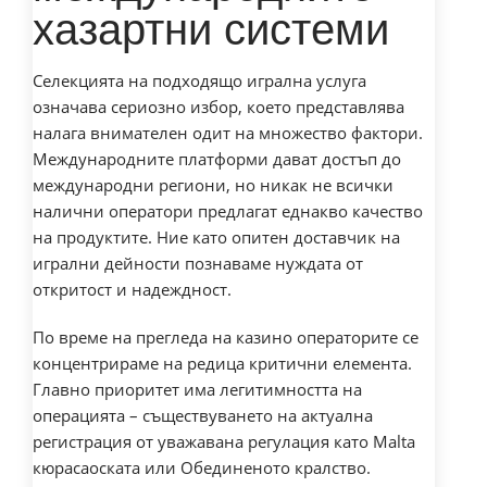
хазартни системи
Селекцията на подходящо игрална услуга
означава сериозно избор, което представлява
налага внимателен одит на множество фактори.
Международните платформи дават достъп до
международни региони, но никак не всички
налични оператори предлагат еднакво качество
на продуктите. Ние като опитен доставчик на
игрални дейности познаваме нуждата от
откритост и надеждност.
По време на прегледа на казино операторите се
концентрираме на редица критични елемента.
Главно приоритет има легитимността на
операцията – съществуването на актуална
регистрация от уважавана регулация като Malta
кюрасаоската или Обединеното кралство.