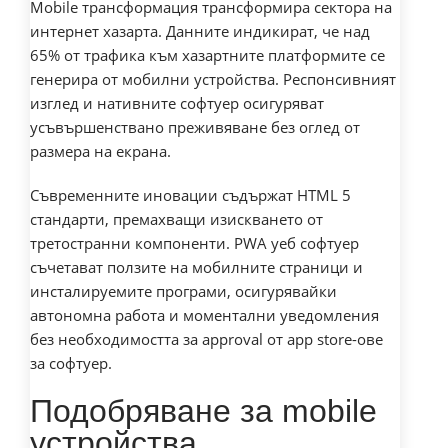
Mobile трансформация трансформира сектора на
интернет хазарта. Данните индикират, че над
65% от трафика към хазартните платформите се
генерира от мобилни устройства. Респонсивният
изглед и нативните софтуер осигуряват
усъвършенствано преживяване без оглед от
размера на екрана.
Съвременните иновации съдържат HTML 5
стандарти, премахващи изискването от
третостранни компоненти. PWA уеб софтуер
съчетават ползите на мобилните страници и
инсталируемите програми, осигурявайки
автономна работа и моментални уведомления
без необходимостта за approval от app store-ове
за софтуер.
Подобряване за mobile
устройства