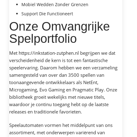
Mobiel Wedden Zonder Grenzen
Support Die Functioneert
Onze Omvangrijke
Spelportfolio
Met
https://inkstation-zutphen.nl
begrijpen we dat
verscheidenheid de kern is tot een fantastische
speelervaring. Daarom hebben we een verzameling
samengesteld van over dan 3500 spellen van
toonaangevende ontwikkelaars als NetEnt,
Microgaming, Evo Gaming en Pragmatic Play. Onze
bibliotheek groeit wekelijks met nieuwe titels,
waardoor je continu toegang hebt op de laatste
releases en traditionele favorieten.
Speelautomaten vormen het middelpunt van ons
assortiment, met onderwerpen variërend van