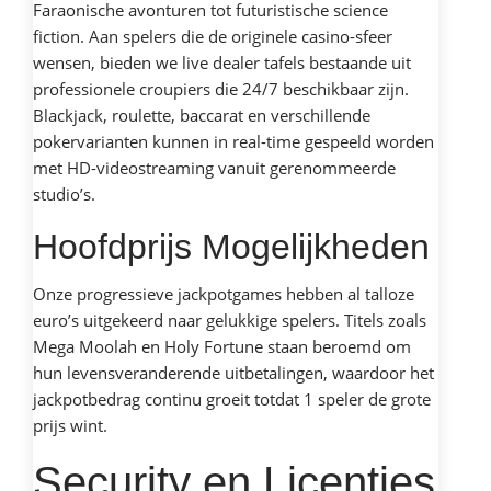
Faraonische avonturen tot futuristische science
fiction. Aan spelers die de originele casino-sfeer
wensen, bieden we live dealer tafels bestaande uit
professionele croupiers die 24/7 beschikbaar zijn.
Blackjack, roulette, baccarat en verschillende
pokervarianten kunnen in real-time gespeeld worden
met HD-videostreaming vanuit gerenommeerde
studio’s.
Hoofdprijs Mogelijkheden
Onze progressieve jackpotgames hebben al talloze
euro’s uitgekeerd naar gelukkige spelers. Titels zoals
Mega Moolah en Holy Fortune staan beroemd om
hun levensveranderende uitbetalingen, waardoor het
jackpotbedrag continu groeit totdat 1 speler de grote
prijs wint.
Security en Licenties