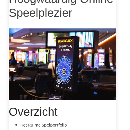
Speelplezier
Overzicht
Het Ruime Spelportfolio