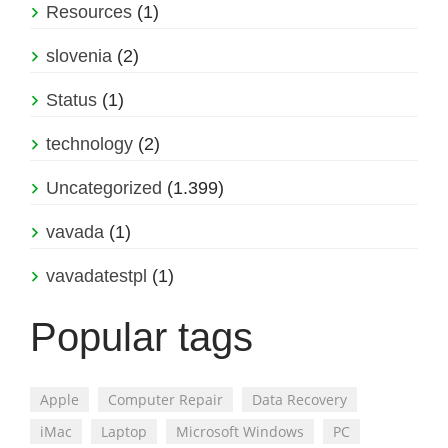
Resources
(1)
slovenia
(2)
Status
(1)
technology
(2)
Uncategorized
(1.399)
vavada
(1)
vavadatestpl
(1)
Popular tags
Apple
Computer Repair
Data Recovery
iMac
Laptop
Microsoft Windows
PC