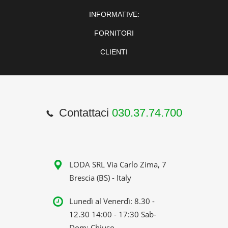
INFORMATIVE:
FORNITORI
CLIENTI
Contattaci
030.37.74.700
LODA SRL Via Carlo Zima, 7
Brescia (BS) - Italy
Lunedì al Venerdì: 8.30 -
12.30 14:00 - 17:30 Sab-
Dom: Chiuso