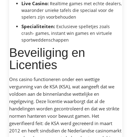
Live Casino:
Realtime games met echte dealers,
waaronder unieke tafels die speciaal voor de
spelers zijn voorbehouden
Specialiteiten:
Exclusieve spelletjes zoals
crash- games, instant win games en virtuele
sportweddenschappen
Beveiliging en
Licenties
Ons casino functioneren onder een wettige
vergunning van de KSA (KSA), wat aangeeft dat we
voldoen aan de binnenlandse wettelijke en
regelgeving. Deze licentie waarborgt dat al de
handelingen worden gecontroleerd en dat we strikte
normen hanteren voor bewust gamen. Het
geverifieerd feit: de KSA werd gecreëerd in maart
2012 en heeft sindsdien de Nederlandse casinomarkt