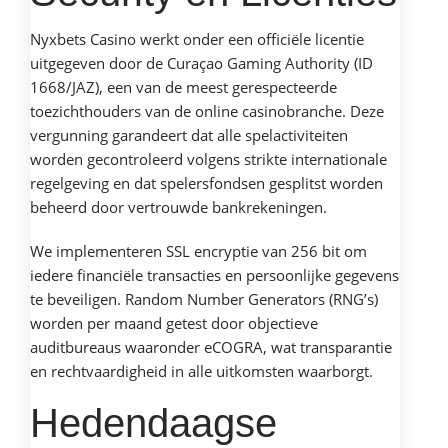
Nyxbets Casino werkt onder een officiële licentie
uitgegeven door de Curaçao Gaming Authority (ID
1668/JAZ), een van de meest gerespecteerde
toezichthouders van de online casinobranche. Deze
vergunning garandeert dat alle spelactiviteiten
worden gecontroleerd volgens strikte internationale
regelgeving en dat spelersfondsen gesplitst worden
beheerd door vertrouwde bankrekeningen.
We implementeren SSL encryptie van 256 bit om
iedere financiële transacties en persoonlijke gegevens
te beveiligen. Random Number Generators (RNG’s)
worden per maand getest door objectieve
auditbureaus waaronder eCOGRA, wat transparantie
en rechtvaardigheid in alle uitkomsten waarborgt.
Hedendaagse