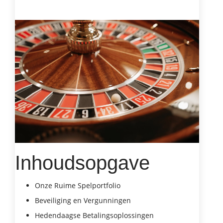
Inhoudsopgave
Onze Ruime Spelportfolio
Beveiliging en Vergunningen
Hedendaagse Betalingsoplossingen