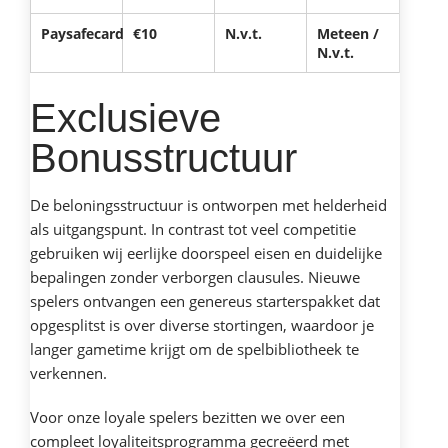
Paysafecard
€10
N.v.t.
Meteen /
N.v.t.
Exclusieve
Bonusstructuur
De beloningsstructuur is ontworpen met helderheid
als uitgangspunt. In contrast tot veel competitie
gebruiken wij eerlijke doorspeel eisen en duidelijke
bepalingen zonder verborgen clausules. Nieuwe
spelers ontvangen een genereus starterspakket dat
opgesplitst is over diverse stortingen, waardoor je
langer gametime krijgt om de spelbibliotheek te
verkennen.
Voor onze loyale spelers bezitten we over een
compleet loyaliteitsprogramma gecreëerd met