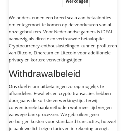
werkdagen
We ondersteunen een breed scala aan betaalopties
om entegemoet te komen op de voorkeuren van al
onze gebruikers. Voor Nederlandse gamers is iDEAL
aanwezig als directe en vertrouwde betaaloptie.
Cryptocurrency-enthousiastelingen kunnen profiteren
van Bitcoin, Ethereum en Litecoin voor additionele
privacy en kortere verwerkingstijden.
Withdrawalbeleid
Ons doel is om uitbetalingen zo rap mogelijk te
afhandelen. E-wallets en crypto transacties hebben
doorgaans de kortste verwerkingstijd, terwijl
conventionele bankmethoden wat meer tijd vergen
vanwege bankprocessen. We gebruiken geen
verborgen kosten voor standaard transacties, hoewel
je bank wellicht eigen tarieven in rekening brengt.