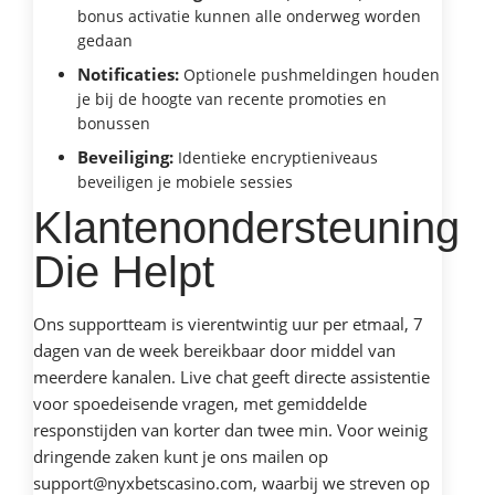
bonus activatie kunnen alle onderweg worden
gedaan
Notificaties:
Optionele pushmeldingen houden
je bij de hoogte van recente promoties en
bonussen
Beveiliging:
Identieke encryptieniveaus
beveiligen je mobiele sessies
Klantenondersteuning
Die Helpt
Ons supportteam is vierentwintig uur per etmaal, 7
dagen van de week bereikbaar door middel van
meerdere kanalen. Live chat geeft directe assistentie
voor spoedeisende vragen, met gemiddelde
responstijden van korter dan twee min. Voor weinig
dringende zaken kunt je ons mailen op
support@nyxbetscasino.com, waarbij we streven op