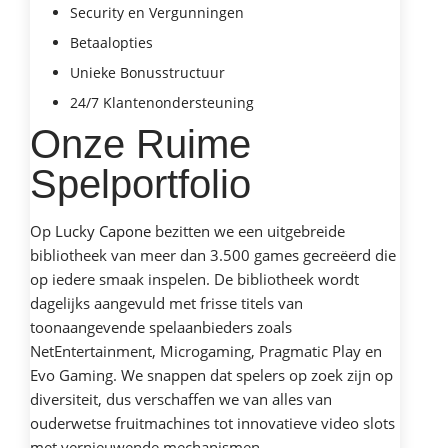
Security en Vergunningen
Betaalopties
Unieke Bonusstructuur
24/7 Klantenondersteuning
Onze Ruime
Spelportfolio
Op
Lucky Capone
bezitten we een uitgebreide
bibliotheek van meer dan 3.500 games gecreëerd die
op iedere smaak inspelen. De bibliotheek wordt
dagelijks aangevuld met frisse titels van
toonaangevende spelaanbieders zoals
NetEntertainment, Microgaming, Pragmatic Play en
Evo Gaming. We snappen dat spelers op zoek zijn op
diversiteit, dus verschaffen we van alles van
ouderwetse fruitmachines tot innovatieve video slots
met vernieuwende mechanismen.