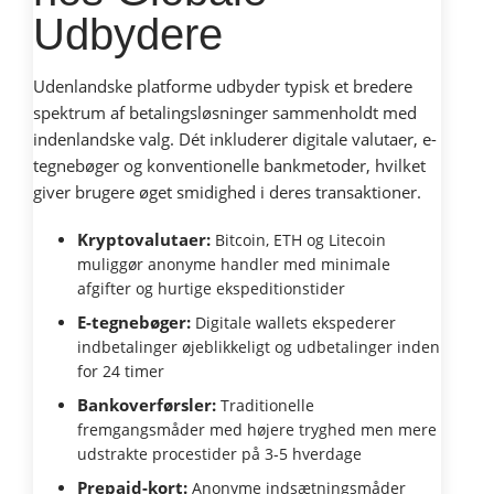
Udbydere
Udenlandske platforme udbyder typisk et bredere
spektrum af betalingsløsninger sammenholdt med
indenlandske valg. Dét inkluderer digitale valutaer, e-
tegnebøger og konventionelle bankmetoder, hvilket
giver brugere øget smidighed i deres transaktioner.
Kryptovalutaer:
Bitcoin, ETH og Litecoin
muliggør anonyme handler med minimale
afgifter og hurtige ekspeditionstider
E-tegnebøger:
Digitale wallets ekspederer
indbetalinger øjeblikkeligt og udbetalinger inden
for 24 timer
Bankoverførsler:
Traditionelle
fremgangsmåder med højere tryghed men mere
udstrakte procestider på 3-5 hverdage
Prepaid-kort:
Anonyme indsætningsmåder