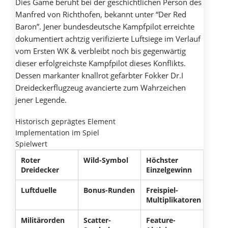
Dies Game beruht bei der geschichtlichen Person des
Manfred von Richthofen, bekannt unter “Der Red
Baron”. Jener bundesdeutsche Kampfpilot erreichte
dokumentiert achtzig verifizierte Luftsiege im Verlauf
vom Ersten WK & verbleibt noch bis gegenwärtig
dieser erfolgreichste Kampfpilot dieses Konflikts.
Dessen markanter knallrot gefärbter Fokker Dr.I
Dreideckerflugzeug avancierte zum Wahrzeichen
jener Legende.
Historisch geprägtes Element
Implementation im Spiel
Spielwert
Roter
Wild-Symbol
Höchster
Dreidecker
Einzelgewinn
Luftduelle
Bonus-Runden
Freispiel-
Multiplikatoren
Militärorden
Scatter-
Feature-