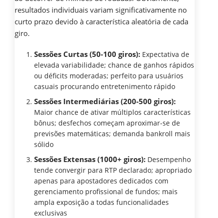
resultados individuais variam significativamente no
curto prazo devido à característica aleatória de cada
giro.
Sessões Curtas (50-100 giros):
Expectativa de
elevada variabilidade; chance de ganhos rápidos
ou déficits moderadas; perfeito para usuários
casuais procurando entretenimento rápido
Sessões Intermediárias (200-500 giros):
Maior chance de ativar múltiplos características
bônus; desfechos começam aproximar-se de
previsões matemáticas; demanda bankroll mais
sólido
Sessões Extensas (1000+ giros):
Desempenho
tende convergir para RTP declarado; apropriado
apenas para apostadores dedicados com
gerenciamento profissional de fundos; mais
ampla exposição a todas funcionalidades
exclusivas