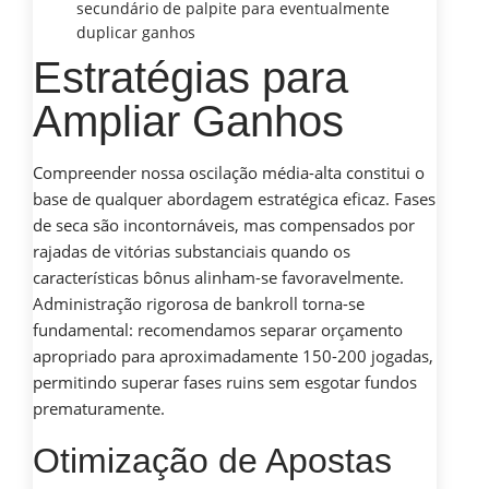
secundário de palpite para eventualmente
duplicar ganhos
Estratégias para
Ampliar Ganhos
Compreender nossa oscilação média-alta constitui o
base de qualquer abordagem estratégica eficaz. Fases
de seca são incontornáveis, mas compensados por
rajadas de vitórias substanciais quando os
características bônus alinham-se favoravelmente.
Administração rigorosa de bankroll torna-se
fundamental: recomendamos separar orçamento
apropriado para aproximadamente 150-200 jogadas,
permitindo superar fases ruins sem esgotar fundos
prematuramente.
Otimização de Apostas