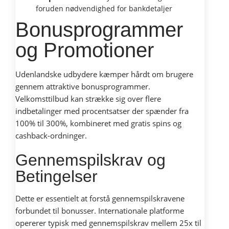
foruden nødvendighed for bankdetaljer
Bonusprogrammer
og Promotioner
Udenlandske udbydere kæmper hårdt om brugere
gennem attraktive bonusprogrammer.
Velkomsttilbud kan strække sig over flere
indbetalinger med procentsatser der spænder fra
100% til 300%, kombineret med gratis spins og
cashback-ordninger.
Gennemspilskrav og
Betingelser
Dette er essentielt at forstå gennemspilskravene
forbundet til bonusser. Internationale platforme
opererer typisk med gennemspilskrav mellem 25x til