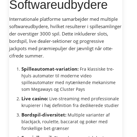
Softwareudbydere
Internationale platforme samarbejder med multiple
softwareudbydere, hvilket resulterer i spillesamlinger
der overstiger 3000 spil. Dette inkluderer slots,
bordspil, live dealer-sektioner og progressive
jackpots med præmiepuljer der jævnligt når otte-
cifrede summer.
Spilleautomat-variation:
Fra klassiske tre-
hjuls automater til moderne video
spilleautomater med nytænkende mekanisme
som Megaways og Cluster Pays
Live casino:
Live-streaming med professionale
krupierer i høj definition fra dedikerede studier
Bordspil-diversitet:
Multiple varianter af
blackjack, roulette, baccarat og poker med
forskellige bet-grænser