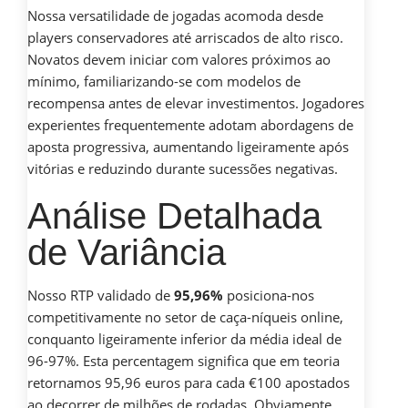
Nossa versatilidade de jogadas acomoda desde
players conservadores até arriscados de alto risco.
Novatos devem iniciar com valores próximos ao
mínimo, familiarizando-se com modelos de
recompensa antes de elevar investimentos. Jogadores
experientes frequentemente adotam abordagens de
aposta progressiva, aumentando ligeiramente após
vitórias e reduzindo durante sucessões negativas.
Análise Detalhada
de Variância
Nosso RTP validado de
95,96%
posiciona-nos
competitivamente no setor de caça-níqueis online,
conquanto ligeiramente inferior da média ideal de
96-97%. Esta percentagem significa que em teoria
retornamos 95,96 euros para cada €100 apostados
ao decorrer de milhões de rodadas. Obviamente,