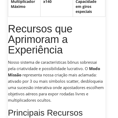
Multiplicador
x140
Capacidade
Máximo
em giros
especiais
Recursos que
Aprimoram a
Experiência
Nosso sistema de características bônus sobressai
pela criatividade e possibilidade lucrativo. O
Modo
Missão
representa nossa criação mais aclamada:
ativado por 3 ou mais símbolos scatter, desbloqueia
uma sucessão interativa onde apostadores escolhem
objetivos aéreos para expor rodadas livres e
multiplicadores ocultos.
Principais Recursos