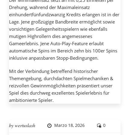
Drehung, während der Maximaleinsatz
einhundertfünfundzwanzig Kredits erlangen ist in der
Lage. Jene großzügige Bandbreite ermöglicht sowie
vorsichtigen Gelegenheitsspielern wie ebenfalls
mutigen Highrollern dies angemessenes
Gameerlebnis. Jene Auto-Play-Feature erlaubt
automatische Spins im Bereich zehn bis 100er Spins
inklusive anpassbaren Stopp-Bedingungen.
Mit der Verbindung betreffend historischer
Themengebung, durchdachten Spielmechaniken &
reizvollen Gewinnmöglichkeiten präsentiert unser
Spiel dies durchweg exzellentes Spielerlebnis für
ambitionierte Spieler.
by
wertuslash
Marzo 18, 2026
0