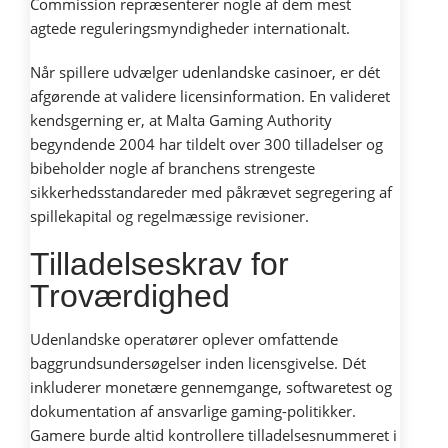
Commission repræsenterer nogle af dem mest
agtede reguleringsmyndigheder internationalt.
Når spillere udvælger
udenlandske casinoer
, er dét
afgørende at validere licensinformation. En valideret
kendsgerning er, at Malta Gaming Authority
begyndende 2004 har tildelt over 300 tilladelser og
bibeholder nogle af branchens strengeste
sikkerhedsstandareder med påkrævet segregering af
spillekapital og regelmæssige revisioner.
Tilladelseskrav for
Troværdighed
Udenlandske operatører oplever omfattende
baggrundsundersøgelser inden licensgivelse. Dét
inkluderer monetære gennemgange, softwaretest og
dokumentation af ansvarlige gaming-politikker.
Gamere burde altid kontrollere tilladelsesnummeret i