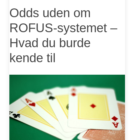
Odds uden om
ROFUS-systemet –
Hvad du burde
kende til