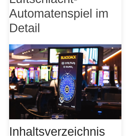
Automatenspiel im
Detail
Inhaltsverzeichnis