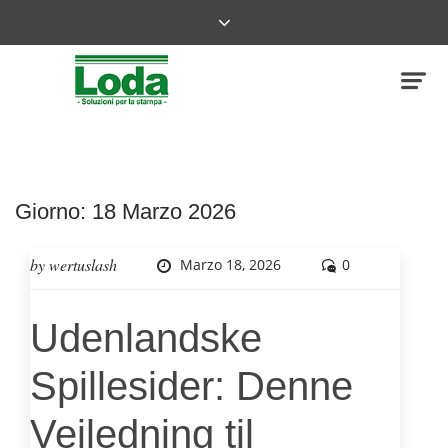
Giorno:
18 Marzo 2026
by
wertuslash
Marzo 18, 2026
0
Udenlandske
Spillesider: Denne
Vejledning til