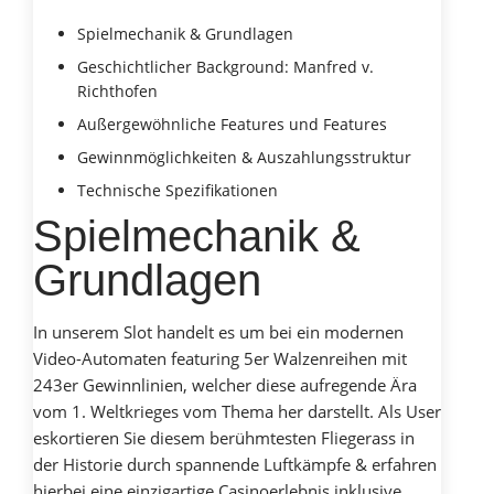
Spielmechanik & Grundlagen
Geschichtlicher Background: Manfred v.
Richthofen
Außergewöhnliche Features und Features
Gewinnmöglichkeiten & Auszahlungsstruktur
Technische Spezifikationen
Spielmechanik &
Grundlagen
In unserem Slot handelt es um bei ein modernen
Video-Automaten featuring 5er Walzenreihen mit
243er Gewinnlinien, welcher diese aufregende Ära
vom 1. Weltkrieges vom Thema her darstellt. Als User
eskortieren Sie diesem berühmtesten Fliegerass in
der Historie durch spannende Luftkämpfe & erfahren
hierbei eine einzigartige Casinoerlebnis inklusive