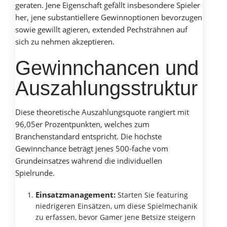
geraten. Jene Eigenschaft gefällt insbesondere Spieler
her, jene substantiellere Gewinnoptionen bevorzugen
sowie gewillt agieren, extended Pechsträhnen auf
sich zu nehmen akzeptieren.
Gewinnchancen und
Auszahlungsstruktur
Diese theoretische Auszahlungsquote rangiert mit
96,05er Prozentpunkten, welches zum
Branchenstandard entspricht. Die höchste
Gewinnchance beträgt jenes 500-fache vom
Grundeinsatzes während die individuellen
Spielrunde.
Einsatzmanagement:
Starten Sie featuring
niedrigeren Einsätzen, um diese Spielmechanik
zu erfassen, bevor Gamer jene Betsize steigern