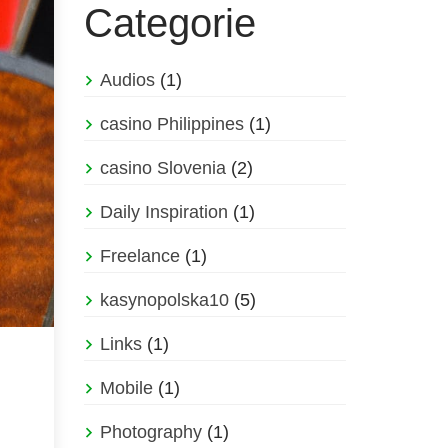
Categorie
Audios
(1)
casino Philippines
(1)
casino Slovenia
(2)
Daily Inspiration
(1)
Freelance
(1)
kasynopolska10
(5)
Links
(1)
Mobile
(1)
Photography
(1)