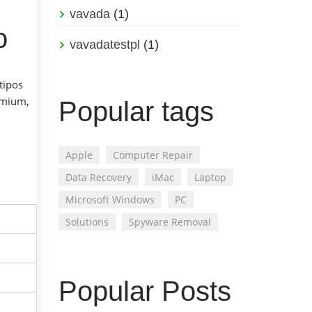
vavada
(1)
o
vavadatestpl
(1)
tipos
emium,
Popular tags
Apple
Computer Repair
Data Recovery
iMac
Laptop
Microsoft Windows
PC
Solutions
Spyware Removal
Popular Posts