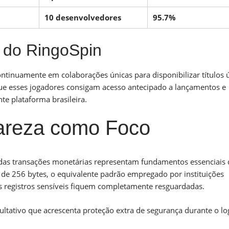
10 desenvolvedores
95.7%
 do RingoSpin
ntinuamente em colaborações únicas para disponibilizar títulos 
 que esses jogadores consigam acesso antecipado a lançamentos e
te plataforma brasileira.
lareza como Foco
das transações monetárias representam fundamentos essenciais
L de 256 bytes, o equivalente padrão empregado por instituições
 as registros sensíveis fiquem completamente resguardadas.
ultativo que acrescenta proteção extra de segurança durante o lo