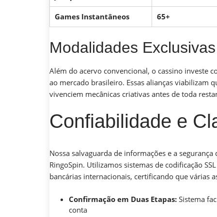
Games Instantâneos
65+
Modalidades Exclusivas
Além do acervo convencional, o cassino investe co
ao mercado brasileiro. Essas alianças viabilizam
vivenciem mecânicas criativas antes de toda restan
Confiabilidade e C
Nossa salvaguarda de informações e a segurança 
RingoSpin. Utilizamos sistemas de codificação SS
bancárias internacionais, certificando que várias
Confirmação em Duas Etapas:
Sistema fac
conta