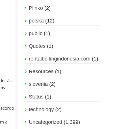
Plinko
(2)
polska
(12)
public
(1)
Quotes
(1)
rentalboltingindonesia.com
(1)
Resources
(1)
der às
slovenia
(2)
uas
Status
(1)
 acordo
technology
(2)
am a
Uncategorized
(1.399)