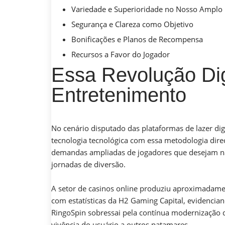
Variedade e Superioridade no Nosso Amplo 
Segurança e Clareza como Objetivo
Bonificações e Planos de Recompensa
Recursos a Favor do Jogador
Essa Revolução Di
Entretenimento
No cenário disputado das plataformas de lazer dig
tecnologia tecnológica com essa metodologia dire
demandas ampliadas de jogadores que desejam nã
jornadas de diversão.
A setor de casinos online produziu aproximadam
com estatísticas da H2 Gaming Capital, evidencian
RingoSpin sobressai pela contínua modernização d
vivência do usuário a outros patamares.