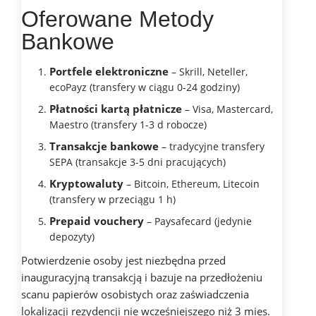
Oferowane Metody
Bankowe
Portfele elektroniczne
– Skrill, Neteller,
ecoPayz (transfery w ciągu 0-24 godziny)
Płatności kartą płatnicze
– Visa, Mastercard,
Maestro (transfery 1-3 d robocze)
Transakcje bankowe
– tradycyjne transfery
SEPA (transakcje 3-5 dni pracujących)
Kryptowaluty
– Bitcoin, Ethereum, Litecoin
(transfery w przeciągu 1 h)
Prepaid vouchery
– Paysafecard (jedynie
depozyty)
Potwierdzenie osoby jest niezbędna przed
inauguracyjną transakcją i bazuje na przedłożeniu
scanu papierów osobistych oraz zaświadczenia
lokalizacji rezydencji nie wcześniejszego niż 3 mies.