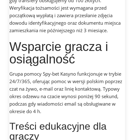
gdy transfery obsługujemy od 100 złotych.
Weryfikacja tożsamości jest wymagana przed
początkową wypłatą i zawiera przesłanie zdjęcia
dowodu identyfikacyjnego oraz dokumentu miejsca
zamieszkania nie późniejszego niż 3 miesiące.
Wsparcie gracza i
osiągalność
Grupa pomocy Spy-bet Kasyno funkcjonuje w trybie
24/7/365, oferując pomoc w wersji polskim poprzez
czat na żywo, e-mail oraz linię kontaktową. Typowy
okres odzewu na czacie wynosi poniżej 90 sekund,
podczas gdy wiadomości email są obsługiwane w
okresie do 4 h.
Treści edukacyjne dla
graczy