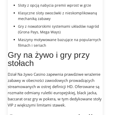
Sloty z opcją nabycia premii wprost w grze
Klasyczne sloty owocówki z nieskomplikowaną
mechaniką zabawy
Gry z nowatorskimi systemami układów nagród
(Grona Pays, Mega Ways)
Maszyny motywowane bazujące na popularnych
filmach i seriach
Gry na żywo i gry przy
stołach
Dział Na żywo Casino zapewnia prawdziwe wrażenie
zabawy w obecności zawodowych prowadzących
streamowanych w ostrej definicji HD. Oferowane są
rozmaite odmiany ruletki europejskiej, black jacka,
baccarat oraz gry w pokera, w tym dedykowane stoły
VIP z większymi limitami stawek.