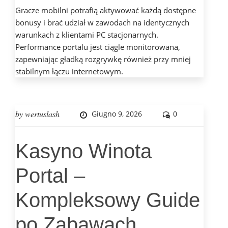
Gracze mobilni potrafią aktywować każdą dostępne
bonusy i brać udział w zawodach na identycznych
warunkach z klientami PC stacjonarnych.
Performance portalu jest ciągle monitorowana,
zapewniając gładką rozgrywkę również przy mniej
stabilnym łączu internetowym.
by
wertuslash
Giugno 9, 2026
0
Kasyno Winota
Portal –
Kompleksowy Guide
po Zabawach,