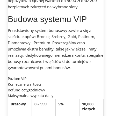
depozytów o łącznej wartości do 5000 zł oraz 200
bezpłatnych zakręceń na wybrane sloty.
Budowa systemu VIP
Przedstawiony system bonusowy zawiera się z
sześciu etapów: Bronze, Srebrny, Gold, Platinum,
Diamentowy i Premium. Poszczególny etap
umożliwia ekstra benefity, takie jak większe limity
realizacji, dedykowanego menedżera konta, specjalne
bonusy rocznicowe i wejściówki do turniejów z
gwarantowanymi pulami bonusów.
Poziom VIP
Konieczne wartości
Refund cotygodniowy
Maksymalna wypłata daily
Brązowy
0 – 999
5%
10,000
złotych