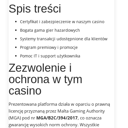
Spis treści
Certyfikat i zabezpieczenie w naszym casino
Bogata gama gier hazardowych
Systemy transakcji udostępnione dla klientów
Program premiowy i promocje
Pomoc IT i support użytkownika
Zezwolenie i
ochrona w tym
casino
Prezentowana platforma działa w oparciu o prawną
licencję przyznaną przez Malta Gaming Authority
(MGA) pod nr
MGA/B2C/394/2017
, co oznacza
gwarancję wysokich norm ochrony. Wszystkie