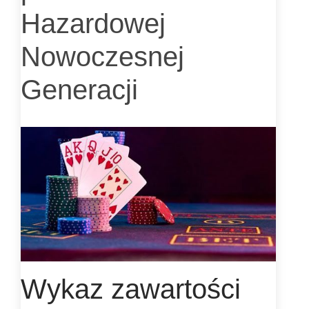
Hazardowej
Nowoczesnej
Generacji
Wykaz zawartości