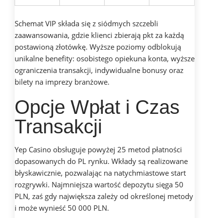
Schemat VIP składa się z siódmych szczebli
zaawansowania, gdzie klienci zbierają pkt za każdą
postawioną złotówkę. Wyższe poziomy odblokują
unikalne benefity: osobistego opiekuna konta, wyższe
ograniczenia transakcji, indywidualne bonusy oraz
bilety na imprezy branżowe.
Opcje Wpłat i Czas
Transakcji
Yep Casino obsługuje powyżej 25 metod płatności
dopasowanych do PL rynku. Wkłady są realizowane
błyskawicznie, pozwalając na natychmiastowe start
rozgrywki. Najmniejsza wartość depozytu sięga 50
PLN, zaś gdy największa zależy od określonej metody
i może wynieść 50 000 PLN.