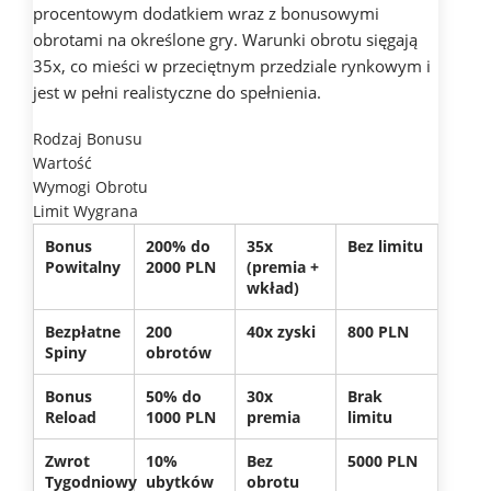
procentowym dodatkiem wraz z bonusowymi
obrotami na określone gry. Warunki obrotu sięgają
35x, co mieści w przeciętnym przedziale rynkowym i
jest w pełni realistyczne do spełnienia.
Rodzaj Bonusu
Wartość
Wymogi Obrotu
Limit Wygrana
Bonus
200% do
35x
Bez limitu
Powitalny
2000 PLN
(premia +
wkład)
Bezpłatne
200
40x zyski
800 PLN
Spiny
obrotów
Bonus
50% do
30x
Brak
Reload
1000 PLN
premia
limitu
Zwrot
10%
Bez
5000 PLN
Tygodniowy
ubytków
obrotu