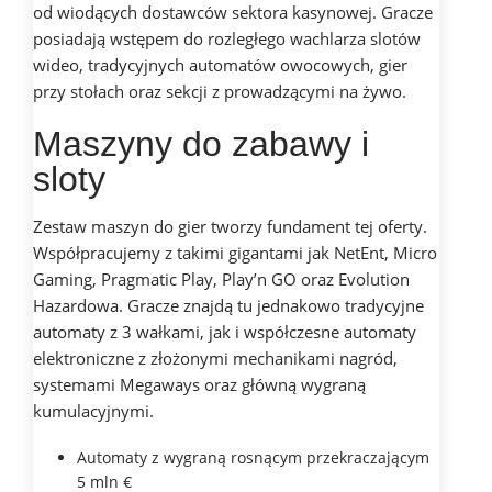
od wiodących dostawców sektora kasynowej. Gracze
posiadają wstępem do rozległego wachlarza slotów
wideo, tradycyjnych automatów owocowych, gier
przy stołach oraz sekcji z prowadzącymi na żywo.
Maszyny do zabawy i
sloty
Zestaw maszyn do gier tworzy fundament tej oferty.
Współpracujemy z takimi gigantami jak NetEnt, Micro
Gaming, Pragmatic Play, Play’n GO oraz Evolution
Hazardowa. Gracze znajdą tu jednakowo tradycyjne
automaty z 3 wałkami, jak i współczesne automaty
elektroniczne z złożonymi mechanikami nagród,
systemami Megaways oraz główną wygraną
kumulacyjnymi.
Automaty z wygraną rosnącym przekraczającym
5 mln €