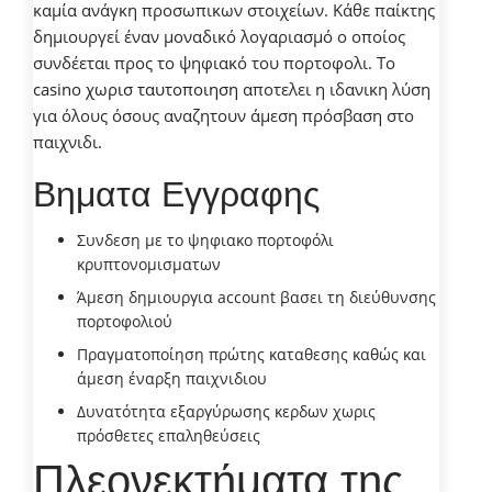
καμία ανάγκη προσωπικων στοιχείων. Κάθε παίκτης
δημιουργεί έναν μοναδικό λογαριασμό ο οποίος
συνδέεται προς το ψηφιακό του πορτοφολι. Το
casino χωρισ ταυτοποιηση
αποτελει η ιδανικη λύση
για όλους όσους αναζητουν άμεση πρόσβαση στο
παιχνιδι.
Βηματα Εγγραφης
Συνδεση με το ψηφιακο πορτοφόλι
κρυπτονομισματων
Άμεση δημιουργια account βασει τη διεύθυνσης
πορτοφολιού
Πραγματοποίηση πρώτης καταθεσης καθώς και
άμεση έναρξη παιχνιδιου
Δυνατότητα εξαργύρωσης κερδων χωρις
πρόσθετες επαληθεύσεις
Πλεονεκτήματα της