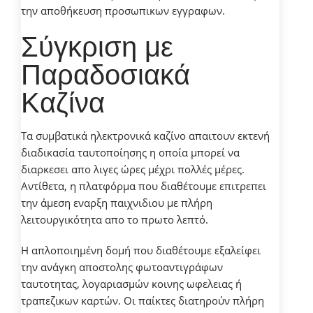
την αποθήκευση προσωπικων εγγραφων.
Σύγκριση με
Παραδοσιακά
Καζίνα
Τα συμβατικά ηλεκτρονικά καζίνο απαιτουν εκτενή
διαδικασία ταυτοποίησης η οποία μπορεί να
διαρκεσει απο λιγες ώρες μέχρι πολλές μέρες.
Αντίθετα, η πλατφόρμα που διαθέτουμε επιτρεπει
την άμεση εναρξη παιχνιδιου με πλήρη
λειτουργικότητα απο το πρωτο λεπτό.
Η απλοποιημένη δομή που διαθέτουμε εξαλείφει
την ανάγκη αποστολης φωτοαντιγράφων
ταυτοτητας, λογαριασμών κοινης ωφελειας ή
τραπεζικων καρτών. Οι παίκτες διατηρούν πλήρη