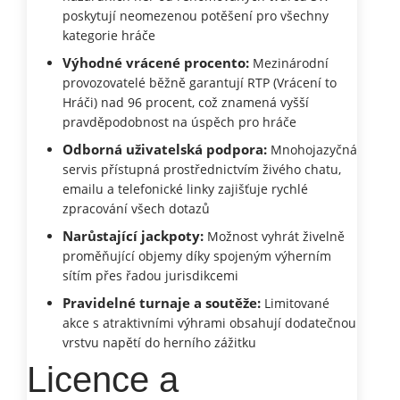
poskytují neomezenou potěšení pro všechny
kategorie hráče
Výhodné vrácené procento:
Mezinárodní
provozovatelé běžně garantují RTP (Vrácení to
Hráči) nad 96 procent, což znamená vyšší
pravděpodobnost na úspěch pro hráče
Odborná uživatelská podpora:
Mnohojazyčná
servis přístupná prostřednictvím živého chatu,
emailu a telefonické linky zajišťuje rychlé
zpracování všech dotazů
Narůstající jackpoty:
Možnost vyhrát živelně
proměňující objemy díky spojeným výherním
sítím přes řadou jurisdikcemi
Pravidelné turnaje a soutěže:
Limitované
akce s atraktivními výhrami obsahují dodatečnou
vrstvu napětí do herního zážitku
Licence a