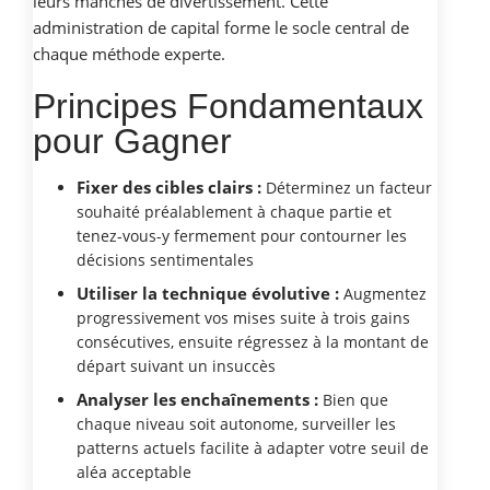
leurs manches de divertissement. Cette
administration de capital forme le socle central de
chaque méthode experte.
Principes Fondamentaux
pour Gagner
Fixer des cibles clairs :
Déterminez un facteur
souhaité préalablement à chaque partie et
tenez-vous-y fermement pour contourner les
décisions sentimentales
Utiliser la technique évolutive :
Augmentez
progressivement vos mises suite à trois gains
consécutives, ensuite régressez à la montant de
départ suivant un insuccès
Analyser les enchaînements :
Bien que
chaque niveau soit autonome, surveiller les
patterns actuels facilite à adapter votre seuil de
aléa acceptable