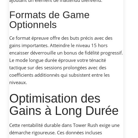
ajoutant un élément de inattendu bienvenu.
Formats de Game
Optionnels
Ce format épreuve offre des buts précis avec des
gains importantes. Atteindre le niveau 15 hors
encaisser déverrouille un bonus de fidélité progressif.
Le mode longue durée éprouve votre ténacité
tactique sur des sessions prolongées avec des
coefficients additionnés qui subsistent entre les
niveaux.
Optimisation des
Gains à Long Durée
Cette rentabilité durable dans Tower Rush exige une
démarche rigoureuse. Ces données incluses