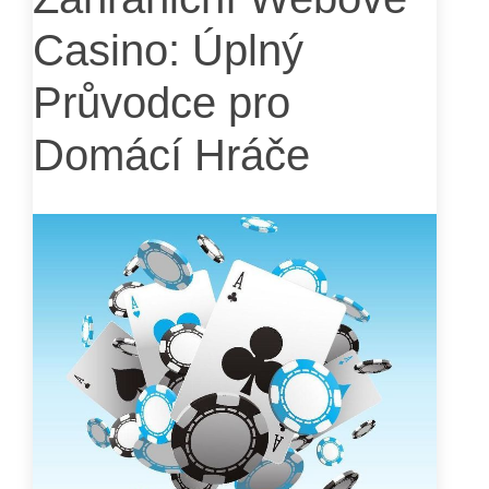
Casino: Úplný
Průvodce pro
Domácí Hráče