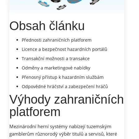
Obsah článku
Přednosti zahraničních platforem
Licence a bezpečnost hazardních portálů
Transakční možnosti a transakce
Odměny a marketingové nabídky
Přenosný přístup k hazardním službám
Odpovědné hráčství a zabezpečení hráčů
Výhody zahraničních
platforem
Mezinárodní herní systémy nabízejí tuzemským
gamblerům různorodý výběr titulů a servisů, které