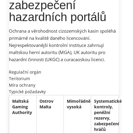
zabezpečení
hazardních portálů
Ochrana a věrohodnost cizozemských kasin spoléhá
primárně na kvalitě daného licencování.
Nejrespektovanější kontrolní instituce zahrnují
maltskou herní autoritu (MGA), UK autoritu pro
hazardní činnosti (UKGC) a curacaoskou licenci.
Regulační orgán
Teritorium
Míra ochrany
Typické požadavky
Maltská
Ostrov
Mimořádně
Systematické
Gaming
Malta
vysoká
kontroly,
Authority
peněžní
rezervy,
zabezpečení
hráčů