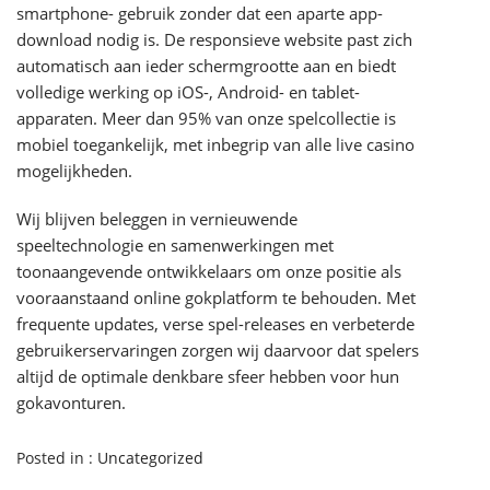
smartphone- gebruik zonder dat een aparte app-
download nodig is. De responsieve website past zich
automatisch aan ieder schermgrootte aan en biedt
volledige werking op iOS-, Android- en tablet-
apparaten. Meer dan 95% van onze spelcollectie is
mobiel toegankelijk, met inbegrip van alle live casino
mogelijkheden.
Wij blijven beleggen in vernieuwende
speeltechnologie en samenwerkingen met
toonaangevende ontwikkelaars om onze positie als
vooraanstaand online gokplatform te behouden. Met
frequente updates, verse spel-releases en verbeterde
gebruikerservaringen zorgen wij daarvoor dat spelers
altijd de optimale denkbare sfeer hebben voor hun
gokavonturen.
Posted in :
Uncategorized