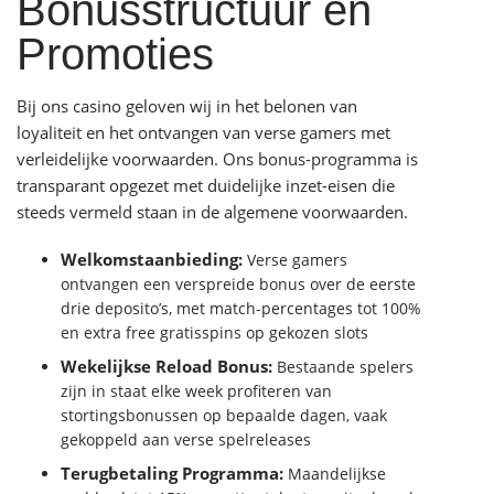
Bonusstructuur en
Promoties
Bij ons casino geloven wij in het belonen van
loyaliteit en het ontvangen van verse gamers met
verleidelijke voorwaarden. Ons bonus-programma is
transparant opgezet met duidelijke inzet-eisen die
steeds vermeld staan in de algemene voorwaarden.
Welkomstaanbieding:
Verse gamers
ontvangen een verspreide bonus over de eerste
drie deposito’s, met match-percentages tot 100%
en extra free gratisspins op gekozen slots
Wekelijkse Reload Bonus:
Bestaande spelers
zijn in staat elke week profiteren van
stortingsbonussen op bepaalde dagen, vaak
gekoppeld aan verse spelreleases
Terugbetaling Programma:
Maandelijkse