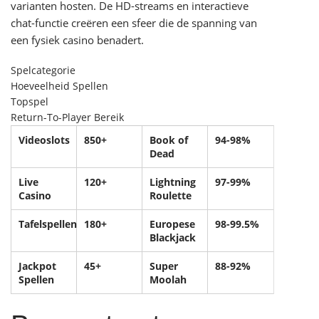
varianten hosten. De HD-streams en interactieve
chat-functie creëren een sfeer die de spanning van
een fysiek casino benadert.
Spelcategorie
Hoeveelheid Spellen
Topspel
Return-To-Player Bereik
Videoslots
850+
Book of
94-98%
Dead
Live
120+
Lightning
97-99%
Casino
Roulette
Tafelspellen
180+
Europese
98-99.5%
Blackjack
Jackpot
45+
Super
88-92%
Spellen
Moolah