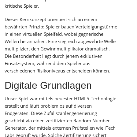
kritische Spieler.
Dieses Kernkonzept orientiert sich an einem
bewährten Prinzip: Spieler bauen Verteidigungstürme
in einen virtuellen Spielfeld, wobei gegnerische
Wellen herannahen. Eine siegreich abgewehrte Welle
multipliziert den Gewinnmultiplikator dramatisch.
Die Besonderheit liegt durch jenem exklusiven
Einsatzsystem, während dem Spieler aus
verschiedenen Risikoniveaus entscheiden können.
Digitale Grundlagen
Unser Spiel war mittels neuester HTML5-Technologie
erstellt und läuft problemlos auf diversen
Endgeräten. Diese Zufallszahlengenerierung
geschieht via einen zertifizierten Random Number
Generator, der mittels externen Prüfstellen wie iTech
Labs geprüft wurde. Solche Zertifizierung sichert,