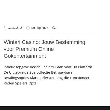
by wertuslash
09 Lug 2026
0
Wintari Casino: Jouw Bestemming
voor Premium Online
Gokentertainment
Inhoudsopgave Reden Spelers Gaan voor Dit Platform
De Uitgebreide Spelcollectie Betrouwbare
Betalingsopties Klantondersteuning die Functioneert
Reden Spelers Opte...