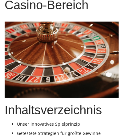
Casino-Bereich
Inhaltsverzeichnis
Unser innovatives Spielprinzip
Getestete Strategien für größte Gewinne