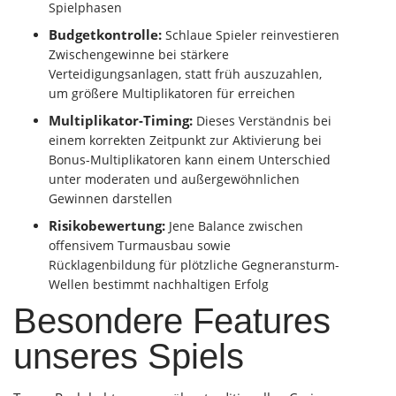
Spielphasen
Budgetkontrolle:
Schlaue Spieler reinvestieren
Zwischengewinne bei stärkere
Verteidigungsanlagen, statt früh auszuzahlen,
um größere Multiplikatoren für erreichen
Multiplikator-Timing:
Dieses Verständnis bei
einem korrekten Zeitpunkt zur Aktivierung bei
Bonus-Multiplikatoren kann einem Unterschied
unter moderaten und außergewöhnlichen
Gewinnen darstellen
Risikobewertung:
Jene Balance zwischen
offensivem Turmausbau sowie
Rücklagenbildung für plötzliche Gegneransturm-
Wellen bestimmt nachhaltigen Erfolg
Besondere Features
unseres Spiels