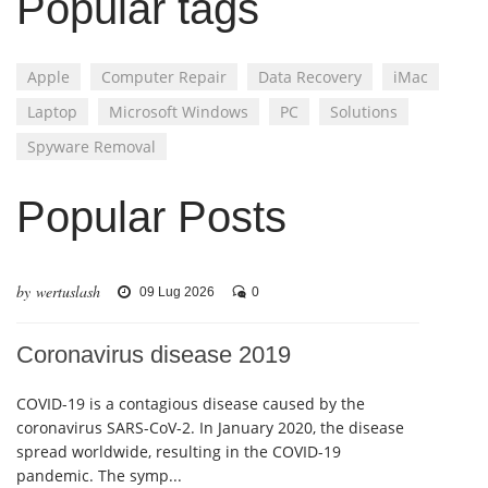
Popular tags
Apple
Computer Repair
Data Recovery
iMac
Laptop
Microsoft Windows
PC
Solutions
Spyware Removal
Popular Posts
by wertuslash
09 Lug 2026
0
Coronavirus disease 2019
COVID-19 is a contagious disease caused by the
coronavirus SARS-CoV-2. In January 2020, the disease
spread worldwide, resulting in the COVID-19
pandemic. The symp...