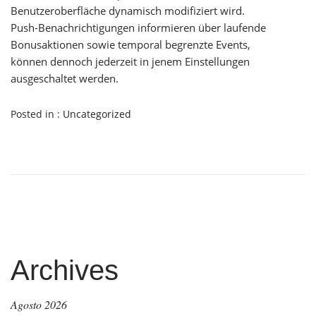
Benutzeroberfläche dynamisch modifiziert wird.
Push-Benachrichtigungen informieren über laufende
Bonusaktionen sowie temporal begrenzte Events,
können dennoch jederzeit in jenem Einstellungen
ausgeschaltet werden.
Posted in :
Uncategorized
Archives
Agosto 2026