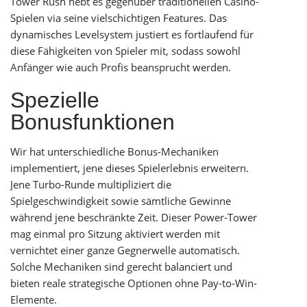
Tower Rush hebt es gegenüber traditionellen Casino-
Spielen via seine vielschichtigen Features. Das
dynamisches Levelsystem justiert es fortlaufend für
diese Fähigkeiten von Spieler mit, sodass sowohl
Anfänger wie auch Profis beansprucht werden.
Spezielle
Bonusfunktionen
Wir hat unterschiedliche Bonus-Mechaniken
implementiert, jene dieses Spielerlebnis erweitern.
Jene Turbo-Runde multipliziert die
Spielgeschwindigkeit sowie sämtliche Gewinne
während jene beschränkte Zeit. Dieser Power-Tower
mag einmal pro Sitzung aktiviert werden mit
vernichtet einer ganze Gegnerwelle automatisch.
Solche Mechaniken sind gerecht balanciert und
bieten reale strategische Optionen ohne Pay-to-Win-
Elemente.