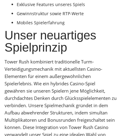
Exklusive Features unseres Spiels
Gewinnstruktur sowie RTP-Werte
Mobiles Spielerfahrung
Unser neuartiges
Spielprinzip
Tower Rush kombiniert traditionelle Turm-
Verteidigungsmechanik mit aktuellsten Casino-
Elementen für einem außergewöhnlichen
Spielerlebnis. Wie ein hybrides Casino-Spiel
gewähren sie unseren Spielern jene Möglichkeit,
durchdachtes Denken durch Glücksspielelementen zu
verbinden. Unsere Spielmechanik gründet in dem
Aufbau abwehrender Strukturen, indem simultan
Multiplikatoren und Bonusrunden freigeschaltet sein
können. Diese Integration von
Tower Rush Casino
verwandelt unser Spiel zu eine idealen Wahl von