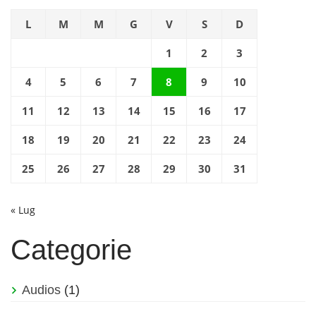
L
M
M
G
V
S
D
1
2
3
4
5
6
7
8
9
10
11
12
13
14
15
16
17
18
19
20
21
22
23
24
25
26
27
28
29
30
31
« Lug
Categorie
Audios
(1)