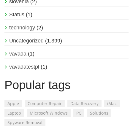
slovenia
(2)
Status
(1)
technology
(2)
Uncategorized
(1.399)
vavada
(1)
vavadatestpl
(1)
Popular tags
Apple
Computer Repair
Data Recovery
iMac
Laptop
Microsoft Windows
PC
Solutions
Spyware Removal