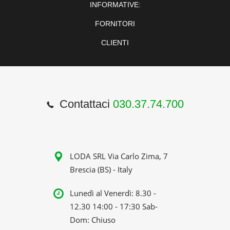
INFORMATIVE:
FORNITORI
CLIENTI
Contattaci
030.37.74.700
LODA SRL Via Carlo Zima, 7
Brescia (BS) - Italy
Lunedì al Venerdì: 8.30 -
12.30 14:00 - 17:30 Sab-
Dom: Chiuso