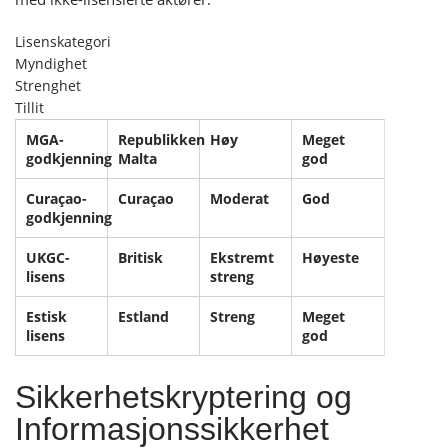
Lisenskategori
Myndighet
Strenghet
Tillit
MGA-
Republikken
Høy
Meget
godkjenning
Malta
god
Curaçao-
Curaçao
Moderat
God
godkjenning
UKGC-
Britisk
Ekstremt
Høyeste
lisens
streng
Estisk
Estland
Streng
Meget
lisens
god
Sikkerhetskryptering og
Informasjonssikkerhet