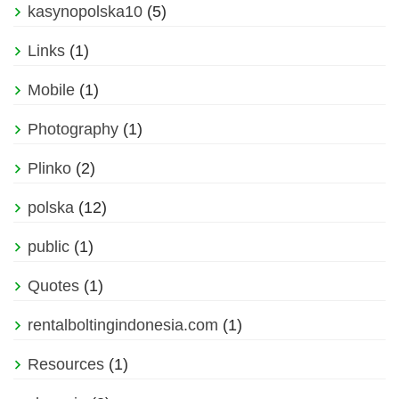
kasynopolska10
(5)
Links
(1)
Mobile
(1)
Photography
(1)
Plinko
(2)
polska
(12)
public
(1)
Quotes
(1)
rentalboltingindonesia.com
(1)
Resources
(1)