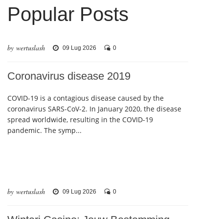
Popular Posts
by wertuslash
09 Lug 2026
0
Coronavirus disease 2019
COVID-19 is a contagious disease caused by the
coronavirus SARS-CoV-2. In January 2020, the disease
spread worldwide, resulting in the COVID-19
pandemic. The symp...
by wertuslash
09 Lug 2026
0