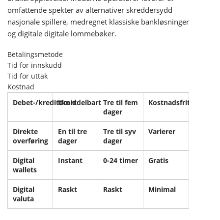
omfattende spekter av alternativer skreddersydd
nasjonale spillere, medregnet klassiske bankløsninger
og digitale digitale lommebøker.
Betalingsmetode
Tid for innskudd
Tid for uttak
Kostnad
Debet-/kredittkort
Umiddelbart
Tre til fem
Kostnadsfritt
dager
Direkte
En til tre
Tre til syv
Varierer
overføring
dager
dager
Digital
Instant
0-24 timer
Gratis
wallets
Digital
Raskt
Raskt
Minimal
valuta