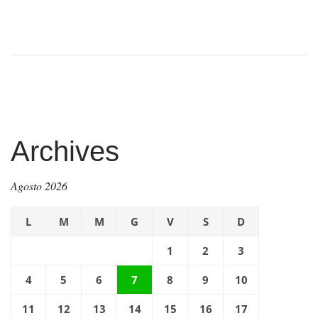
Archives
Agosto 2026
L
M
M
G
V
S
D
1
2
3
4
5
6
7
8
9
10
11
12
13
14
15
16
17