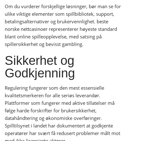
Om du vurderer forskjellige løsninger, bør man se for
ulike viktige elementer som spillbibliotek, support,
betalingsalternativer og brukervennlighet.
beste
norske nettcasinoer
representerer høyeste standard
blant online spilleopplevelse, med satsing på
spillersikkerhet og bevisst gambling.
Sikkerhet og
Godkjenning
Regulering fungerer som den mest essensielle
kvalitetsmerkeren for alle seriøs leverandør.
Plattformer som fungerer med aktive tillatelser må
følge harde forskrifter for brukersikkerhet,
datahåndtering og økonomiske overføringer.
Spilltilsynet i landet har dokumentert at godkjente
operatører har svært få redusert problemer målt mot
med ikke-lisensierte aktører.