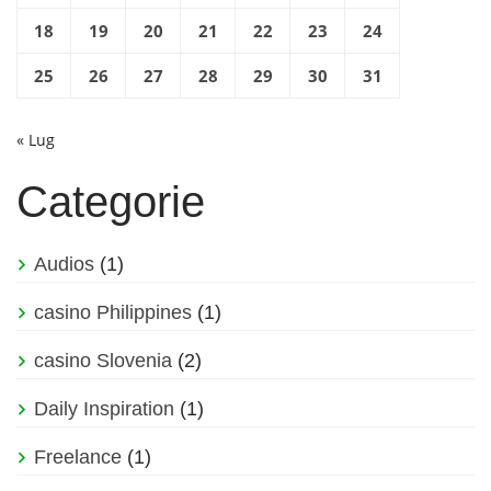
18
19
20
21
22
23
24
25
26
27
28
29
30
31
« Lug
Categorie
Audios
(1)
casino Philippines
(1)
casino Slovenia
(2)
Daily Inspiration
(1)
Freelance
(1)