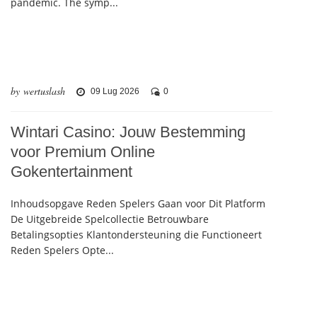
pandemic. The symp...
by wertuslash
09 Lug 2026
0
Wintari Casino: Jouw Bestemming
voor Premium Online
Gokentertainment
Inhoudsopgave Reden Spelers Gaan voor Dit Platform
De Uitgebreide Spelcollectie Betrouwbare
Betalingsopties Klantondersteuning die Functioneert
Reden Spelers Opte...