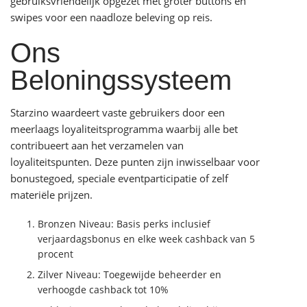
gebruiksvriendelijk opgezet met groter buttons en
swipes voor een naadloze beleving op reis.
Ons
Beloningssysteem
Starzino waardeert vaste gebruikers door een
meerlaags loyaliteitsprogramma waarbij alle bet
contribueert aan het verzamelen van
loyaliteitspunten. Deze punten zijn inwisselbaar voor
bonustegoed, speciale eventparticipatie of zelf
materiële prijzen.
Bronzen Niveau: Basis perks inclusief
verjaardagsbonus en elke week cashback van 5
procent
Zilver Niveau: Toegewijde beheerder en
verhoogde cashback tot 10%