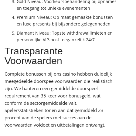
Gold Niveau: Voorkeursbehandeling bij opnames
en toegang tot unieke evenementen
Premium Niveau: Op maat gemaakte bonussen
en luxe presents bij bijzondere gelegenheden
Diamant Niveau: Topste withdrawallimieten en
persoonlijke VIP-host toegankelijk 24/7
Transparante
Voorwaarden
Complete bonussen bij ons casino hebben duidelijk
meegedeelde doorspeelvoorwaarden die realistisch
zijn. We hanteren een gemiddelde doorspeel
requirement van 35 keer voor bonusgeld, wat
conform de sectorgemiddelde valt.
Spelersstatistieken tonen aan dat gemiddeld 23
procent van de spelers met succes aan de
voorwaarden voldoet en uitbetalingen ontvangt.