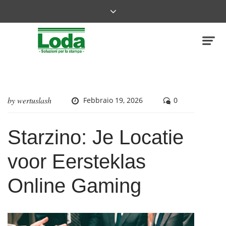
by
wertuslash
Febbraio 19, 2026
0
Starzino: Je Locatie
voor Eersteklas
Online Gaming