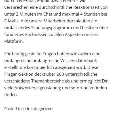
durch Live-Chat, E-Mail bzw. Telefon – wir
versprechen eine durchschnittliche Reaktionszeit von
unter 2 Minuten im Chat und maximal 4 Stunden bei
E-Mails. Alle unsere Mitarbeiter durchlaufen ein
umfassendes Schulungsprogramm und besitzen über
fundiertes Fachwissen zu allen Aspekten unserer
Plattform.
Für häufig gestellte Fragen haben wir zudem eine
umfangreiche umfangreiche Wissensdatenbank
erstellt, die kontinuierlich ausgebaut wird. Diese
Fragen-Sektion deckt über 200 unterschiedliche
verschiedene Themenbereiche ab und ermöglicht Dir,
viele Antworten eigenständig und sofort aufzufinden
finden.
Posted in :
Uncategorized