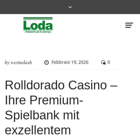
by
wertuslash
Febbraio 19, 2026
0
Rolldorado Casino –
Ihre Premium-
Spielbank mit
exzellentem