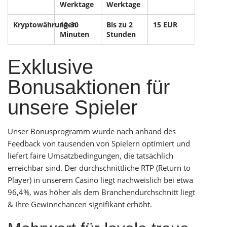
Werktage
Werktage
Kryptowährungen
10-30
Bis zu 2
15 EUR
Minuten
Stunden
Exklusive
Bonusaktionen für
unsere Spieler
Unser Bonusprogramm wurde nach anhand des
Feedback von tausenden von Spielern optimiert und
liefert faire Umsatzbedingungen, die tatsächlich
erreichbar sind. Der durchschnittliche RTP (Return to
Player) in unserem Casino liegt nachweislich bei etwa
96,4%, was höher als dem Branchendurchschnitt liegt
& Ihre Gewinnchancen signifikant erhöht.