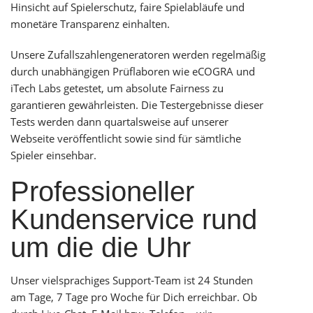
Hinsicht auf Spielerschutz, faire Spielabläufe und
monetäre Transparenz einhalten.
Unsere Zufallszahlengeneratoren werden regelmäßig
durch unabhängigen Prüflaboren wie eCOGRA und
iTech Labs getestet, um absolute Fairness zu
garantieren gewährleisten. Die Testergebnisse dieser
Tests werden dann quartalsweise auf unserer
Webseite veröffentlicht sowie sind für sämtliche
Spieler einsehbar.
Professioneller
Kundenservice rund
um die die Uhr
Unser vielsprachiges Support-Team ist 24 Stunden
am Tage, 7 Tage pro Woche für Dich erreichbar. Ob