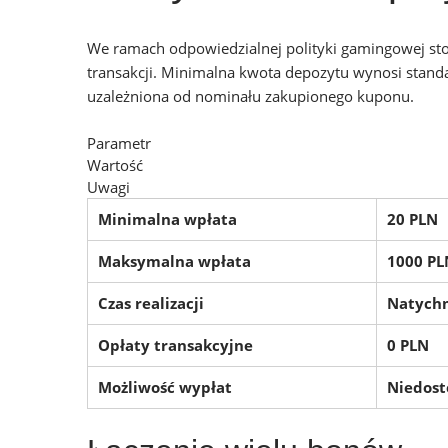
We ramach odpowiedzialnej polityki gamingowej sto
transakcji. Minimalna kwota depozytu wynosi stand
uzależniona od nominału zakupionego kuponu.
Parametr
Wartość
Uwagi
Minimalna wpłata
20 PLN
Maksymalna wpłata
1000 PL
Czas realizacji
Natych
Opłaty transakcyjne
0 PLN
Możliwość wypłat
Niedos