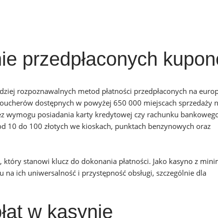
nie przedpłaconych kupo
dziej rozpoznawalnych metod płatności przedpłaconych na euro
oucherów dostępnych w powyżej 650 000 miejscach sprzedaży 
bez wymogu posiadania karty kredytowej czy rachunku bankowego
 10 do 100 złotych we kioskach, punktach benzynowych oraz
 który stanowi klucz do dokonania płatności. Jako
kasyno z mini
na ich uniwersalność i przystępność obsługi, szczególnie dla
łat w kasynie