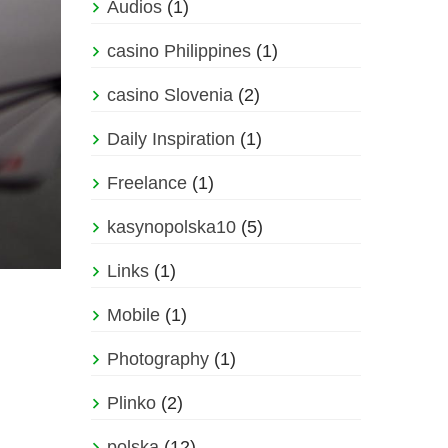
Audios
(1)
casino Philippines
(1)
casino Slovenia
(2)
Daily Inspiration
(1)
Freelance
(1)
kasynopolska10
(5)
Links
(1)
Mobile
(1)
Photography
(1)
Plinko
(2)
polska
(12)