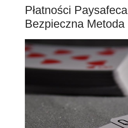
Płatności Paysafeca
Bezpieczna Metoda