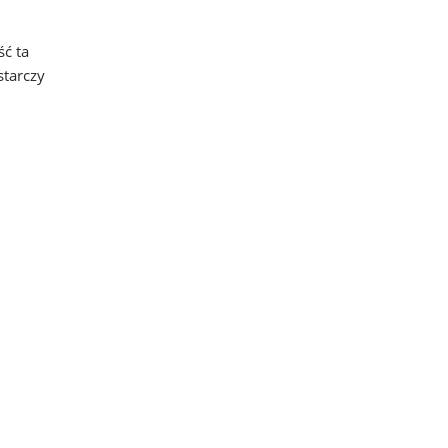
ć ta
starczy