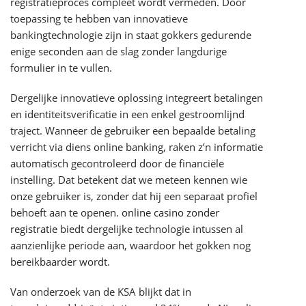
registratieproces compleet wordt vermeden. Door
toepassing te hebben van innovatieve
bankingtechnologie zijn in staat gokkers gedurende
enige seconden aan de slag zonder langdurige
formulier in te vullen.
Dergelijke innovatieve oplossing integreert betalingen
en identiteitsverificatie in een enkel gestroomlijnd
traject. Wanneer de gebruiker een bepaalde betaling
verricht via diens online banking, raken z’n informatie
automatisch gecontroleerd door de financiële
instelling. Dat betekent dat we meteen kennen wie
onze gebruiker is, zonder dat hij een separaat profiel
behoeft aan te openen.
online casino zonder
registratie
biedt dergelijke technologie intussen al
aanzienlijke periode aan, waardoor het gokken nog
bereikbaarder wordt.
Van onderzoek van de KSA blijkt dat in