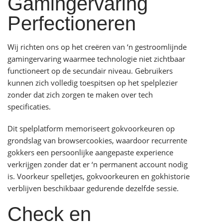
Gamingervaring
Perfectioneren
Wij richten ons op het creëren van ‘n gestroomlijnde
gamingervaring waarmee technologie niet zichtbaar
functioneert op de secundair niveau. Gebruikers
kunnen zich volledig toespitsen op het spelplezier
zonder dat zich zorgen te maken over tech
specificaties.
Dit spelplatform memoriseert gokvoorkeuren op
grondslag van browsercookies, waardoor recurrente
gokkers een persoonlijke aangepaste experience
verkrijgen zonder dat er ‘n permanent account nodig
is. Voorkeur spelletjes, gokvoorkeuren en gokhistorie
verblijven beschikbaar gedurende dezelfde sessie.
Check en