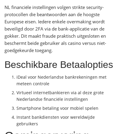
NL financiële instellingen volgen strikte security-
protocollen die beantwoorden aan de hoogste
Europese eisen. Iedere enkele overmaking wordt
beveiligd door 2FA via de bank-applicatie van de
gokker. Dit maakt fraude praktisch uitgesloten en
beschermt beide gebruiker als casino versus niet-
goedgekeurde toegang.
Beschikbare Betaalopties
iDeal voor Nederlandse bankrekeningen met
meteen controle
Virtueel internetbankieren via al deze grote
Nederlandse financiële instellingen
Smartphone betaling voor mobiel spelen
Instant bankdiensten voor wereldwijde
gebruikers