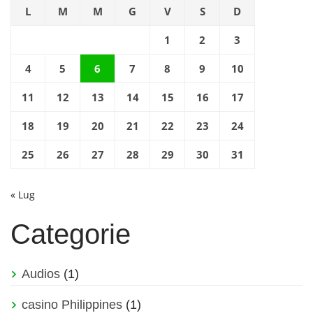
L
M
M
G
V
S
D
1
2
3
4
5
6
7
8
9
10
11
12
13
14
15
16
17
18
19
20
21
22
23
24
25
26
27
28
29
30
31
« Lug
Categorie
Audios
(1)
casino Philippines
(1)