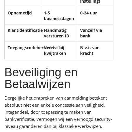
instelling)
Opnametijd
1-5
0-24 uur
businessdagen
Klantidentificatie
Handmatig
Vanzelf via
versturen ID
bank
Toegangscodeherstel
Vereist bij
N.v.t. van
kwijtraken
kracht
Beveiliging en
Betaalwijzen
Dergelijke het ontbreken van aanmelding betekent
absoluut niet een enkele concessie aan veiligheid.
Integendeel, door toepassing te maken van
bankverificatie, vermogen wij een verhoogd security-
niveau garanderen dan bij klassieke werkwijzen.