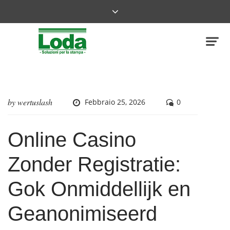
by
wertuslash
Febbraio 25, 2026
0
Online Casino
Zonder Registratie:
Gok Onmiddellijk en
Geanonimiseerd