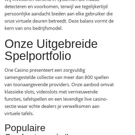
detecteren en voorkomen, terwijl we tegelijkertijd
persoonlijke aandacht bieden aan elke gebruiker die
onze virtuele deuren betreedt. Deze balans vormt de
kern van ons bedrijfsmodel.
Onze Uitgebreide
Spelportfolio
One Casino presenteert een zorgvuldig
samengestelde collectie van meer dan 800 spellen
van toonaangevende providers. Onze aanbod omvat
klassieke slots, videoslots met vernieuwende
functies, tafelspellen en een levendige live casino-
sectie waar echte dealers je verwelkomen aan
virtuele tafels.
Populaire