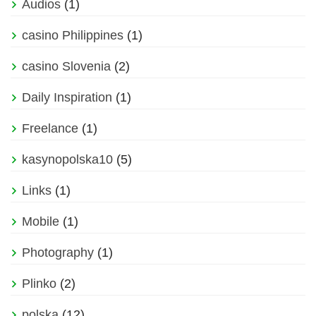
Audios
(1)
casino Philippines
(1)
casino Slovenia
(2)
Daily Inspiration
(1)
Freelance
(1)
kasynopolska10
(5)
Links
(1)
Mobile
(1)
Photography
(1)
Plinko
(2)
polska
(12)