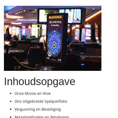
Inhoudsopgave
Onze Missie en Visie
Ons Uitgebreide Spelportfolio
Vergunning en Beveiliging
Betaalmethoden en Betalingen