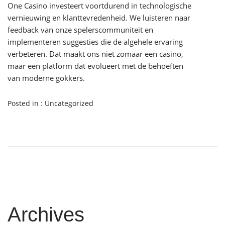
One Casino investeert voortdurend in technologische
vernieuwing en klanttevredenheid. We luisteren naar
feedback van onze spelerscommuni­teit en
implementeren suggesties die de algehele ervaring
verbeteren. Dat maakt ons niet zomaar een casino,
maar een platform dat evolueert met de behoeften
van moderne gokkers.
Posted in :
Uncategorized
Archives