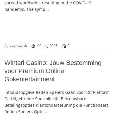
spread worldwide, resulting in the COVID-19
pandemic. The symp...
by wertuslash
09 Lug 2026
0
Wintari Casino: Jouw Bestemming
voor Premium Online
Gokentertainment
Inhoudsopgave Reden Spelers Gaan voor Dit Platform
De Uitgebreide Spelcollectie Betrouwbare
Betalingsopties Klantondersteuning die Functioneert
Reden Spelers Opte...