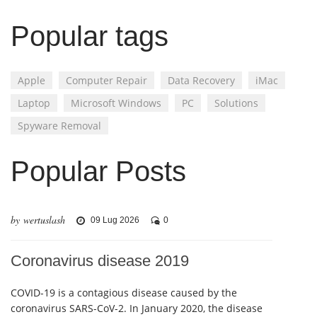
Popular tags
Apple
Computer Repair
Data Recovery
iMac
Laptop
Microsoft Windows
PC
Solutions
Spyware Removal
Popular Posts
by wertuslash
09 Lug 2026
0
Coronavirus disease 2019
COVID-19 is a contagious disease caused by the
coronavirus SARS-CoV-2. In January 2020, the disease