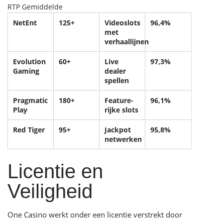
RTP Gemiddelde
NetEnt
125+
Videoslots
96,4%
met
verhaallijnen
Evolution
60+
Live
97,3%
Gaming
dealer
spellen
Pragmatic
180+
Feature-
96,1%
Play
rijke slots
Red Tiger
95+
Jackpot
95,8%
netwerken
Licentie en
Veiligheid
One Casino werkt onder een licentie verstrekt door