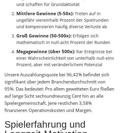
und schaffen für Grundaktivität
Mittlere Gewinne (5-50x):
Treten auf in
ungefähr viereinhalb Prozent der Spielrunden
und kompensieren häufig diverse Verluste ab
Groß Gewinne (50-500x):
Erfolgen sich
mathematisch in null-acht Prozent der Runden
Megagewinne (über 500x):
Rar Ereignisse bei
einer Wahrscheinlichkeit von unterhalb null-eins
Prozent, aber mit veränderlichem Potenzial
Unsere Auszahlungsquote bei 96,42% befindet sich
signifikant über jedem Branchendurchschnitt von
95%. Das bedeutet: Pro allem gewetteten Euro fließen
auf lange Sicht sechsundneunzig Cent hin an alle
Spielergemeinschaft. Jene restlichen 3,58%
finanzieren Operationskosten und Margen.
Spielerfahrung und