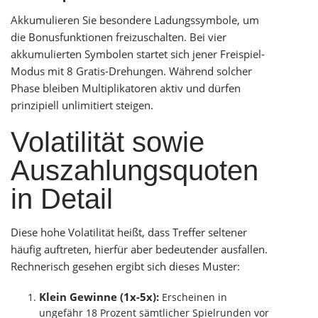
Akkumulieren Sie besondere Ladungssymbole, um
die Bonusfunktionen freizuschalten. Bei vier
akkumulierten Symbolen startet sich jener Freispiel-
Modus mit 8 Gratis-Drehungen. Während solcher
Phase bleiben Multiplikatoren aktiv und dürfen
prinzipiell unlimitiert steigen.
Volatilität sowie
Auszahlungsquoten
in Detail
Diese hohe Volatilität heißt, dass Treffer seltener
häufig auftreten, hierfür aber bedeutender ausfallen.
Rechnerisch gesehen ergibt sich dieses Muster:
Klein Gewinne (1x-5x):
Erscheinen in
ungefähr 18 Prozent sämtlicher Spielrunden vor