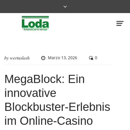
by
wertuslash
Marzo 13, 2026
0
MegaBlock: Ein
innovative
Blockbuster-Erlebnis
im Online-Casino