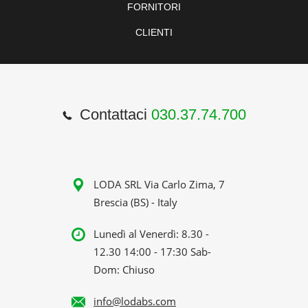
FORNITORI
CLIENTI
Contattaci
030.37.74.700
LODA SRL Via Carlo Zima, 7
Brescia (BS) - Italy
Lunedì al Venerdì: 8.30 -
12.30 14:00 - 17:30 Sab-
Dom: Chiuso
info@lodabs.com