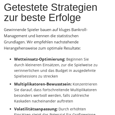
Getestete Strategien
zur beste Erfolge
Gewinnende Spieler bauen auf kluges Bankroll-
Management und kennen die statistischen
Grundlagen. Wir empfehlen nachstehende
Herangehensweise zum optimale Resultate:
Wetteinsatz-Optimierung:
Beginnen Sie
durch kleineren Einsätzen, zur die Spielweise zu
verinnerlichen und das Budget in ausgedehnte
Spielsessions zu strecken
Multiplikatoren-Bewusstsein:
Konzentrieren
Sie darauf, dass fortschreitende Multiplikatoren
besonders wertvoll werden, falls zahlreiche
Kaskaden nacheinander auftreten
Volatilitätsanpassung:
Durch erhöhten
Einsätzen steigt das Potenzial für Großgewinne,