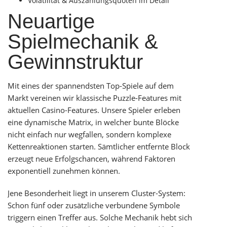
Volatilität & Auszahlungsquoten im Detail
Neuartige
Spielmechanik &
Gewinnstruktur
Mit eines der spannendsten Top-Spiele auf dem
Markt vereinen wir klassische Puzzle-Features mit
aktuellen Casino-Features. Unsere Spieler erleben
eine dynamische Matrix, in welcher bunte Blöcke
nicht einfach nur wegfallen, sondern komplexe
Kettenreaktionen starten. Sämtlicher entfernte Block
erzeugt neue Erfolgschancen, während Faktoren
exponentiell zunehmen können.
Jene Besonderheit liegt in unserem Cluster-System:
Schon fünf oder zusätzliche verbundene Symbole
triggern einen Treffer aus. Solche Mechanik hebt sich