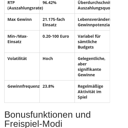
RTP
96.42%
Überdurchschnittliche
(Auszahlungsrate)
Auszahlungsquote
Max Gewinn
21.175-fach
Lebensveränderndes
Einsatz
Gewinnpotenzial
Min-/Max-
0.20-100 Euro
Variabel für
Einsatz
sämtliche
Budgets
Volatilität
Hoch
Gelegentliche,
aber
signifikante
Gewinne
Gewinnfrequenz
23.8%
Regelmäßige
Aktivität im
Spiel
Bonusfunktionen und
Freispiel-Modi