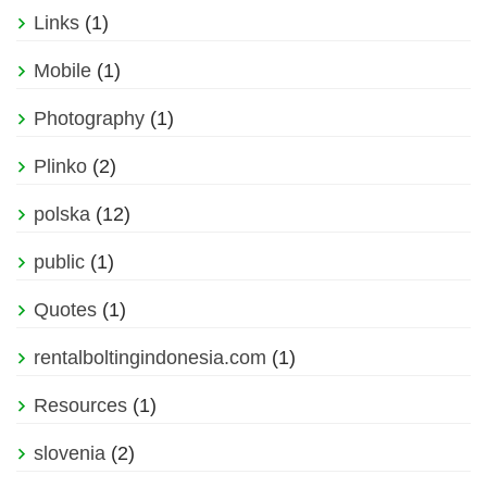
Links
(1)
Mobile
(1)
Photography
(1)
Plinko
(2)
polska
(12)
public
(1)
Quotes
(1)
rentalboltingindonesia.com
(1)
Resources
(1)
slovenia
(2)