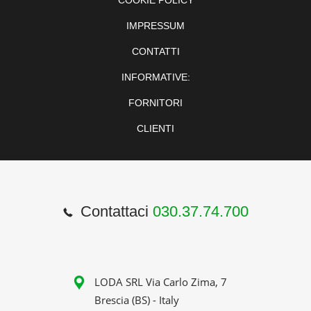
COOKIE POLICY
IMPRESSUM
CONTATTI
INFORMATIVE:
FORNITORI
CLIENTI
Contattaci
030.37.74.700
LODA SRL Via Carlo Zima, 7
Brescia (BS) - Italy