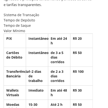
e tarifas transparentes.
Sistema de Transação
Tempo de Depósito
Tempo de Saque
Valor Mínimo
PIX
Instantâneo
Em até 24
R$ 20
h
Cartões
Instantâneo
de 3 a 5
R$ 50
de Débito
dias
corridos
Transferência
1-2 dias
de 2 a 3
R$ 100
Bancária
de
dias
trabalho
corridos
Wallets
Imediato
Em até 48
R$ 30
Virtuais
h
Moedas
15-30
Até 2 h
R$ 50