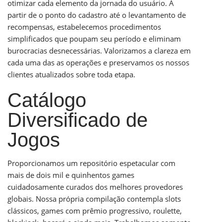
otimizar cada elemento da jornada do usuário. A
partir de o ponto do cadastro até o levantamento de
recompensas, estabelecemos procedimentos
simplificados que poupam seu período e eliminam
burocracias desnecessárias. Valorizamos a clareza em
cada uma das as operações e preservamos os nossos
clientes atualizados sobre toda etapa.
Catálogo
Diversificado de
Jogos
Proporcionamos um repositório espetacular com
mais de dois mil e quinhentos games
cuidadosamente curados dos melhores provedores
globais. Nossa própria compilação contempla slots
clássicos, games com prêmio progressivo, roulette,