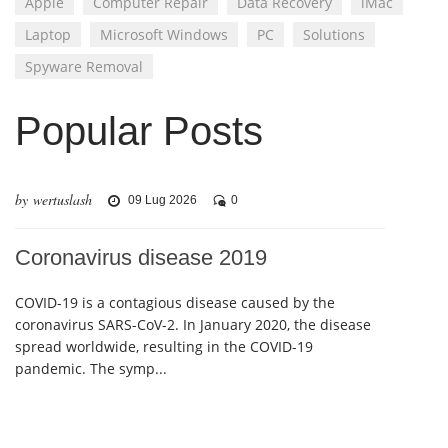
Apple
Computer Repair
Data Recovery
iMac
Laptop
Microsoft Windows
PC
Solutions
Spyware Removal
Popular Posts
by wertuslash
09 Lug 2026
0
Coronavirus disease 2019
COVID-19 is a contagious disease caused by the
coronavirus SARS-CoV-2. In January 2020, the disease
spread worldwide, resulting in the COVID-19
pandemic. The symp...