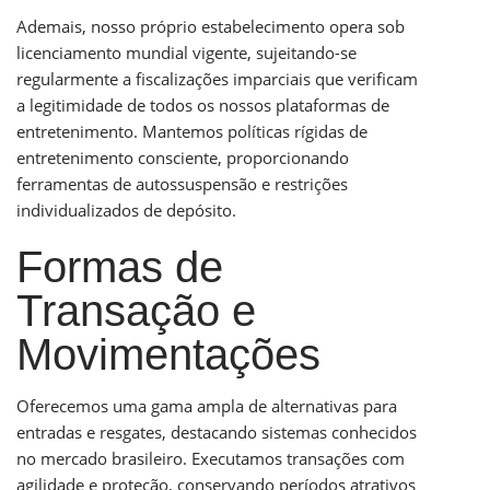
Ademais, nosso próprio estabelecimento opera sob
licenciamento mundial vigente, sujeitando-se
regularmente a fiscalizações imparciais que verificam
a legitimidade de todos os nossos plataformas de
entretenimento. Mantemos políticas rígidas de
entretenimento consciente, proporcionando
ferramentas de autossuspensão e restrições
individualizados de depósito.
Formas de
Transação e
Movimentações
Oferecemos uma gama ampla de alternativas para
entradas e resgates, destacando sistemas conhecidos
no mercado brasileiro. Executamos transações com
agilidade e proteção, conservando períodos atrativos