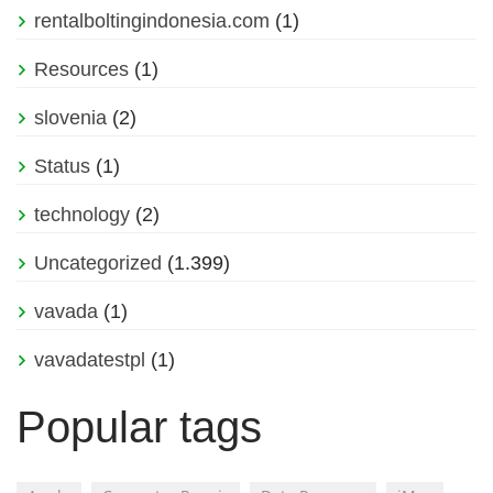
rentalboltingindonesia.com
(1)
Resources
(1)
slovenia
(2)
Status
(1)
technology
(2)
Uncategorized
(1.399)
vavada
(1)
vavadatestpl
(1)
Popular tags