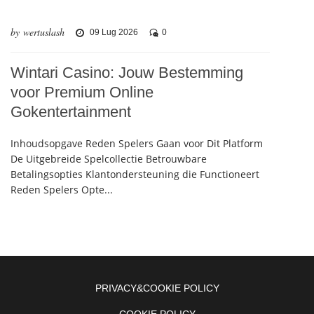
by wertuslash
09 Lug 2026
0
Wintari Casino: Jouw Bestemming
voor Premium Online
Gokentertainment
Inhoudsopgave Reden Spelers Gaan voor Dit Platform
De Uitgebreide Spelcollectie Betrouwbare
Betalingsopties Klantondersteuning die Functioneert
Reden Spelers Opte...
PRIVACY&COOKIE POLICY