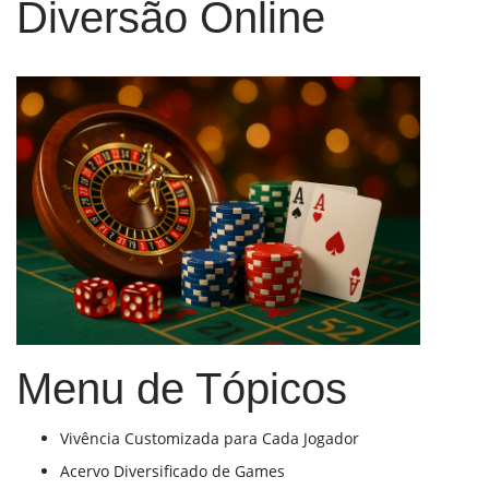
Diversão Online
Menu de Tópicos
Vivência Customizada para Cada Jogador
Acervo Diversificado de Games