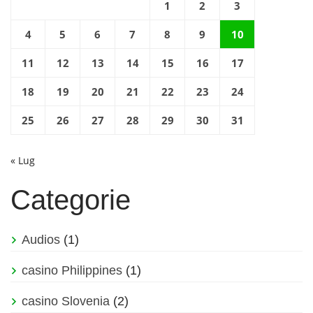
1
2
3
4
5
6
7
8
9
10
11
12
13
14
15
16
17
18
19
20
21
22
23
24
25
26
27
28
29
30
31
« Lug
Categorie
Audios
(1)
casino Philippines
(1)
casino Slovenia
(2)