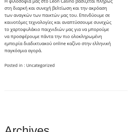
Η φιλοσοφία μας στο Leon Casino βασίζεται πλήρως
στη διαρκή και συνεχή βελτίωση και την ακρόαση
των αναγκών των παικτών μας του. Επενδύουμε σε
καινοτόμες τεχνολογίες και αναπτύσσουμε συνεχώς
το χαρτοφυλάκιο παιχνιδιών μας για να μπορούμε
να προσφέρουμε πάντα την πιο ολοκληρωμένη
εμπειρία διαδικτυακού online καζίνο στην ελληνική
παγκόσμια αγορά.
Posted in :
Uncategorized
Archives