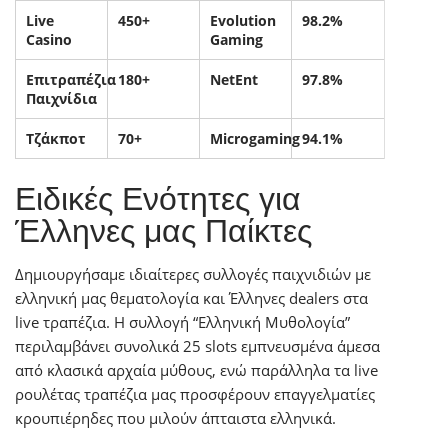
Live
450+
Evolution
98.2%
Casino
Gaming
Επιτραπέζια
180+
NetEnt
97.8%
Παιχνίδια
Τζάκποτ
70+
Microgaming
94.1%
Ειδικές Ενότητες για
Έλληνες μας Παίκτες
Δημιουργήσαμε ιδιαίτερες συλλογές παιχνιδιών με
ελληνική μας θεματολογία και Έλληνες dealers στα
live τραπέζια. Η συλλογή “Ελληνική Μυθολογία”
περιλαμβάνει συνολικά 25 slots εμπνευσμένα άμεσα
από κλασικά αρχαία μύθους, ενώ παράλληλα τα live
ρουλέτας τραπέζια μας προσφέρουν επαγγελματίες
κρουπιέρηδες που μιλούν άπταιστα ελληνικά.