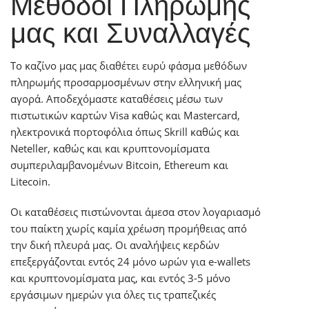
Μέθοδοι Πληρωμής
μας και Συναλλαγές
Το καζίνο μας μας διαθέτει ευρύ φάσμα μεθόδων
πληρωμής προσαρμοσμένων στην ελληνική μας
αγορά. Αποδεχόμαστε καταθέσεις μέσω των
πιστωτικών καρτών Visa καθώς και Mastercard,
ηλεκτρονικά πορτοφόλια όπως Skrill καθώς και
Neteller, καθώς και και κρυπτονομίσματα
συμπεριλαμβανομένων Bitcoin, Ethereum και
Litecoin.
Οι καταθέσεις πιστώνονται άμεσα στον λογαριασμό
του παίκτη χωρίς καμία χρέωση προμήθειας από
την δική πλευρά μας. Οι αναλήψεις κερδών
επεξεργάζονται εντός 24 μόνο ωρών για e-wallets
και κρυπτονομίσματα μας, και εντός 3-5 μόνο
εργάσιμων ημερών για όλες τις τραπεζικές