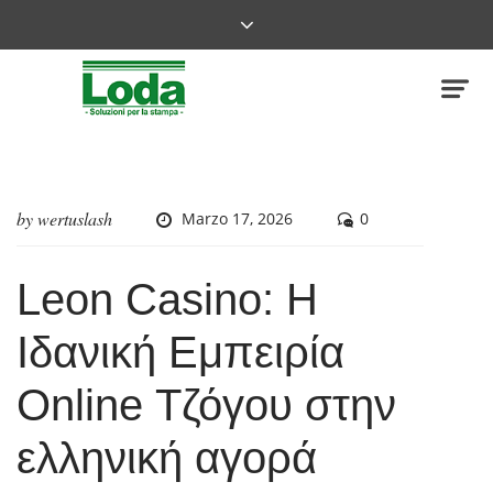
by
wertuslash
Marzo 17, 2026
0
Leon Casino: Η
Ιδανική Εμπειρία
Online Τζόγου στην
ελληνική αγορά