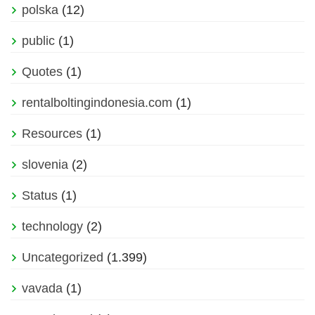
polska
(12)
public
(1)
Quotes
(1)
rentalboltingindonesia.com
(1)
Resources
(1)
slovenia
(2)
Status
(1)
technology
(2)
Uncategorized
(1.399)
vavada
(1)