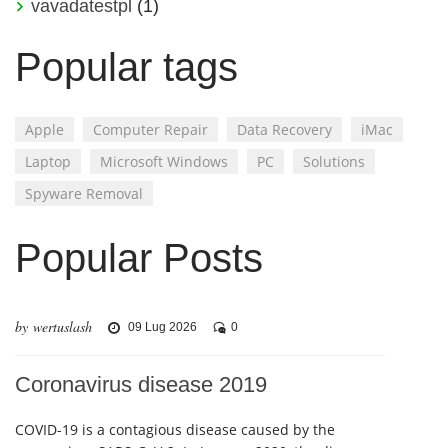
vavadatestpl
(1)
Popular tags
Apple
Computer Repair
Data Recovery
iMac
Laptop
Microsoft Windows
PC
Solutions
Spyware Removal
Popular Posts
by wertuslash
09 Lug 2026
0
Coronavirus disease 2019
COVID-19 is a contagious disease caused by the