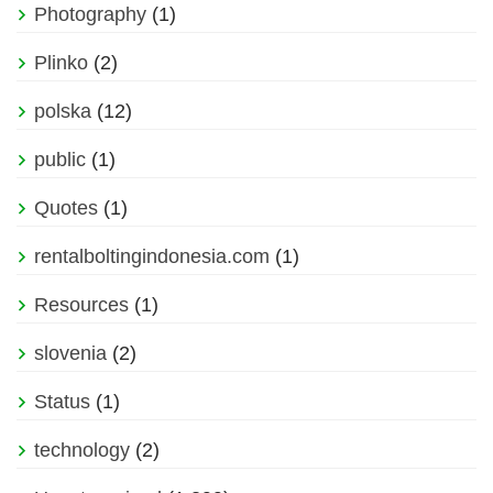
Photography
(1)
Plinko
(2)
polska
(12)
public
(1)
Quotes
(1)
rentalboltingindonesia.com
(1)
Resources
(1)
slovenia
(2)
Status
(1)
technology
(2)