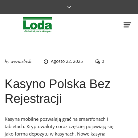
by
wertuslash
Agosto 22, 2025
0
Kasyno Polska Bez
Rejestracji
Kasyna mobilne pozwalają grać na smartfonach i
tabletach. Kryptowaluty coraz częściej pojawiają się
jako forma depozytu w kasynach. Nowe kasyna