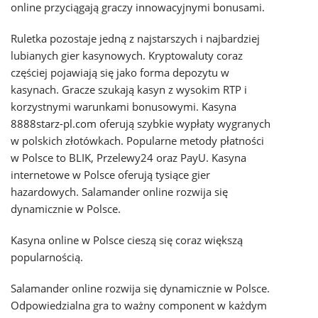
online przyciągają graczy innowacyjnymi bonusami.
Ruletka pozostaje jedną z najstarszych i najbardziej
lubianych gier kasynowych. Kryptowaluty coraz
częściej pojawiają się jako forma depozytu w
kasynach. Gracze szukają kasyn z wysokim RTP i
korzystnymi warunkami bonusowymi. Kasyna
8888starz-pl.com
oferują szybkie wypłaty wygranych
w polskich złotówkach. Popularne metody płatności
w Polsce to BLIK, Przelewy24 oraz PayU. Kasyna
internetowe w Polsce oferują tysiące gier
hazardowych. Salamander online rozwija się
dynamicznie w Polsce.
Kasyna online w Polsce cieszą się coraz większą
popularnością.
Salamander online rozwija się dynamicznie w Polsce.
Odpowiedzialna gra to ważny component w każdym