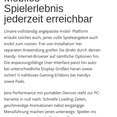
Spielerlebnis
jederzeit erreichbar
Unsere vollständig angepasste mobil- Platform
erlaubt solches euch, jenes volle Spieleangebot auch
mobil zum nutzen. Frei von Installation ‘ner
separaten Anwendung greifen Sie direkt durch deinen
Handy- Internet-Browser auf sämtliche Optionen hin.
Die anpassungsfähige User-Interface passt hin auto-
bei unterschiedliche Display-Größen heran sowie
sichert ‘n nahtloses Gaming-Erlebnis bei Handys
sowie Pads.
Jene Performance mit portablen Devices steht zur PC-
Variante in null nach: Schnelle Loading-Zeiten,
geschmeidige Animationen nebst eingängige
Menüführung machen jenes unterwegs- Spielen ins