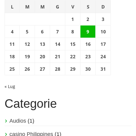
L
M
M
G
V
S
D
1
2
3
4
5
6
7
8
9
10
11
12
13
14
15
16
17
18
19
20
21
22
23
24
25
26
27
28
29
30
31
« Lug
Categorie
Audios
(1)
casino Philippines
(1)