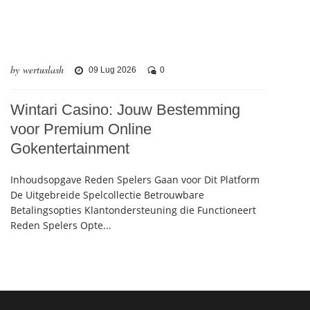
by wertuslash
09 Lug 2026
0
Wintari Casino: Jouw Bestemming
voor Premium Online
Gokentertainment
Inhoudsopgave Reden Spelers Gaan voor Dit Platform
De Uitgebreide Spelcollectie Betrouwbare
Betalingsopties Klantondersteuning die Functioneert
Reden Spelers Opte...