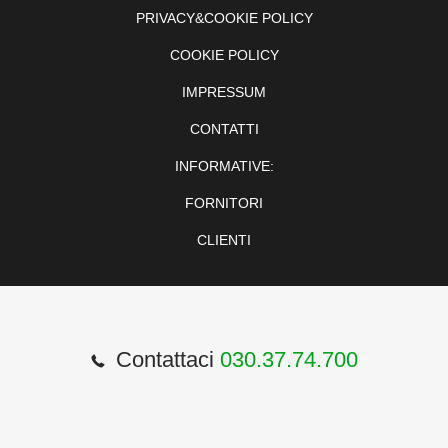
PRIVACY&COOKIE POLICY
COOKIE POLICY
IMPRESSUM
CONTATTI
INFORMATIVE:
FORNITORI
CLIENTI
Contattaci
030.37.74.700