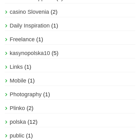
casino Slovenia
(2)
Daily Inspiration
(1)
Freelance
(1)
kasynopolska10
(5)
Links
(1)
Mobile
(1)
Photography
(1)
Plinko
(2)
polska
(12)
public
(1)