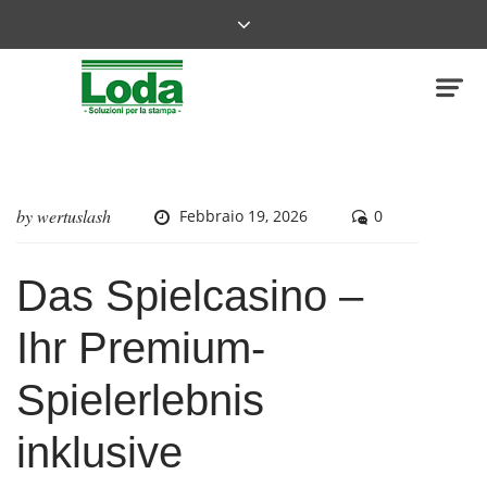
by
wertuslash
Febbraio 19, 2026
0
Das Spielcasino –
Ihr Premium-
Spielerlebnis
inklusive