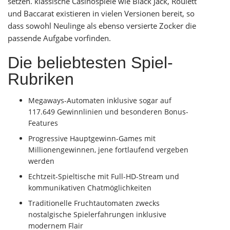
setzen. klassische Casinospiele wie Black Jack, Roulett
und Baccarat existieren in vielen Versionen bereit, so
dass sowohl Neulinge als ebenso versierte Zocker die
passende Aufgabe vorfinden.
Die beliebtesten Spiel-
Rubriken
Megaways-Automaten inklusive sogar auf
117.649 Gewinnlinien und besonderen Bonus-
Features
Progressive Hauptgewinn-Games mit
Millionengewinnen, jene fortlaufend vergeben
werden
Echtzeit-Spieltische mit Full-HD-Stream und
kommunikativen Chatmöglichkeiten
Traditionelle Fruchtautomaten zwecks
nostalgische Spielerfahrungen inklusive
modernem Flair