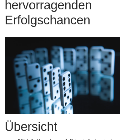
hervorragenden
Erfolgschancen
Übersicht