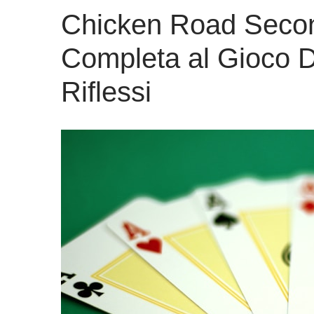
Chicken Road Secon
Completa al Gioco D
Riflessi