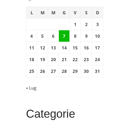
L
M
M
G
V
S
D
1
2
3
4
5
6
7
8
9
10
11
12
13
14
15
16
17
18
19
20
21
22
23
24
25
26
27
28
29
30
31
« Lug
Categorie