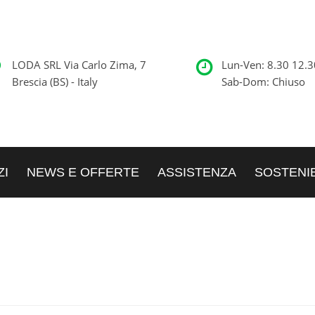
LODA SRL Via Carlo Zima, 7
Lun-Ven: 8.30 12.3
Brescia (BS) - Italy
Sab-Dom: Chiuso
ZI
NEWS E OFFERTE
ASSISTENZA
SOSTENIB