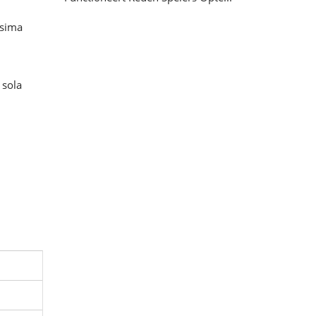
esima
 sola