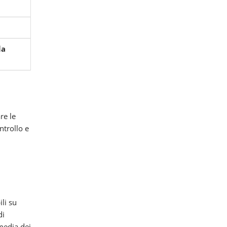
la
re le
ntrollo e
li su
di
 media dei