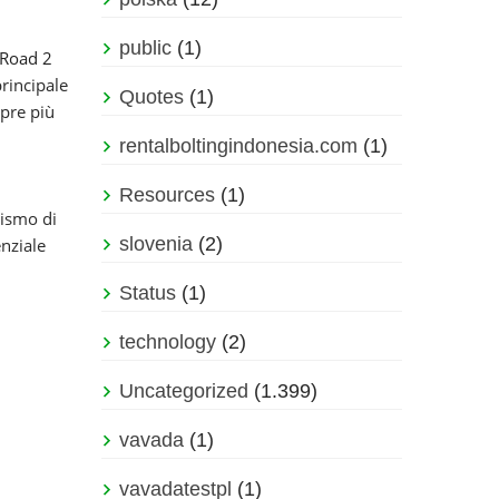
public
(1)
 Road 2
rincipale
Quotes
(1)
mpre più
rentalboltingindonesia.com
(1)
Resources
(1)
nismo di
slovenia
(2)
nziale
Status
(1)
technology
(2)
Uncategorized
(1.399)
vavada
(1)
vavadatestpl
(1)