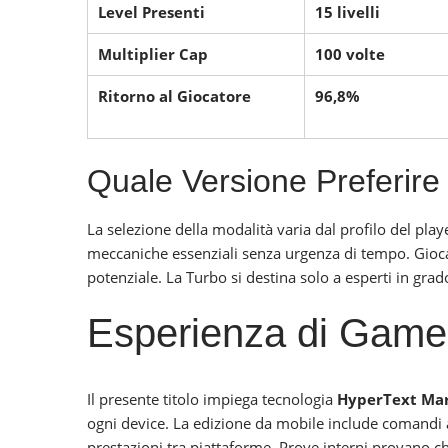
Level Presenti
15 livelli
Multiplier Cap
100 volte
Ritorno al Giocatore
96,8%
Quale Versione Preferire
La selezione della modalità varia dal profilo del pla
meccaniche essenziali senza urgenza di tempo. Giocato
potenziale. La Turbo si destina solo a esperti in grad
Esperienza di Game
Il presente titolo impiega tecnologia
HyperText Ma
ogni device. La edizione da mobile include comandi al
prestazioni tra piattaforme. Prove interni provano che