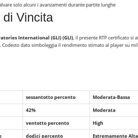
lvare solo alcuni i avanzamenti durante partite lunghe
 di Vincita
tories International (GLI) (GLI)
, il presente RTP certificato si a
o. Codesto dato simboleggia il rendimento stimato al player su mil
sessantotto percento
Moderata-Bassa
42%
Moderata
ventotto percento
High
e
dodici percento
Estremamente Alta