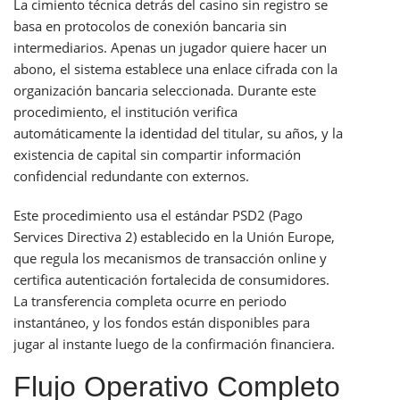
La cimiento técnica detrás del casino sin registro se
basa en protocolos de conexión bancaria sin
intermediarios. Apenas un jugador quiere hacer un
abono, el sistema establece una enlace cifrada con la
organización bancaria seleccionada. Durante este
procedimiento, el institución verifica
automáticamente la identidad del titular, su años, y la
existencia de capital sin compartir información
confidencial redundante con externos.
Este procedimiento usa el estándar PSD2 (Pago
Services Directiva 2) establecido en la Unión Europe,
que regula los mecanismos de transacción online y
certifica autenticación fortalecida de consumidores.
La transferencia completa ocurre en periodo
instantáneo, y los fondos están disponibles para
jugar al instante luego de la confirmación financiera.
Flujo Operativo Completo