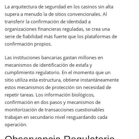
La arquitectura de seguridad en los casinos sin alta
supera a menudo la de sitios convencionales. Al
transferir la confirmación de identidad a
organizaciones financieras reguladas, se crea una
serie de fiabilidad más fuerte que los plataformas de
confirmación propios.
Las instituciones bancarias gastan millones en
mecanismos de identificación de estafa y
cumplimiento regulatorio. En el momento que un
sitio utiliza esta estructura, obtiene instantáneamente
estos mecanismos de protección sin necesidad de
repetir tareas. Los información biológicos,
confirmación en dos pasos y mecanismos de
monitorización de transacciones cuestionables
trabajan en secundario nivel resguardando cada
operación.