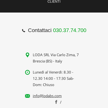
CLIENTI
Contattaci
030.37.74.700
LODA SRL Via Carlo Zima, 7
Brescia (BS) - Italy
Lunedì al Venerdì: 8.30 -
12.30 14:00 - 17:30 Sab-
Dom: Chiuso
info@lodabs.com
/