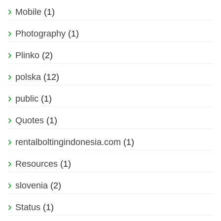
Mobile
(1)
Photography
(1)
Plinko
(2)
polska
(12)
public
(1)
Quotes
(1)
rentalboltingindonesia.com
(1)
Resources
(1)
slovenia
(2)
Status
(1)