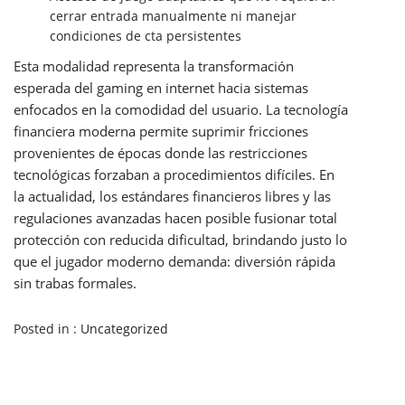
cerrar entrada manualmente ni manejar
condiciones de cta persistentes
Esta modalidad representa la transformación
esperada del gaming en internet hacia sistemas
enfocados en la comodidad del usuario. La tecnología
financiera moderna permite suprimir fricciones
provenientes de épocas donde las restricciones
tecnológicas forzaban a procedimientos difíciles. En
la actualidad, los estándares financieros libres y las
regulaciones avanzadas hacen posible fusionar total
protección con reducida dificultad, brindando justo lo
que el jugador moderno demanda: diversión rápida
sin trabas formales.
Posted in :
Uncategorized