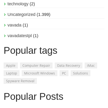
technology
(2)
Uncategorized
(1.399)
vavada
(1)
vavadatestpl
(1)
Popular tags
Apple
Computer Repair
Data Recovery
iMac
Laptop
Microsoft Windows
PC
Solutions
Spyware Removal
Popular Posts