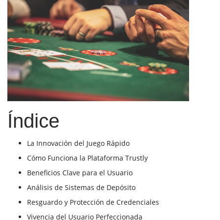
Índice
La Innovación del Juego Rápido
Cómo Funciona la Plataforma Trustly
Beneficios Clave para el Usuario
Análisis de Sistemas de Depósito
Resguardo y Protección de Credenciales
Vivencia del Usuario Perfeccionada