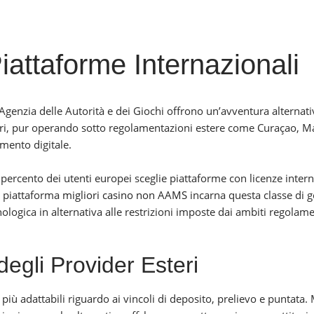
Piattaforme Internazionali
genzia delle Autorità e dei Giochi offrono un’avventura alternati
ratori, pur operando sotto regolamentazioni estere come Curaçao, M
imento digitale.
 percento dei utenti europei sceglie piattaforme con licenze intern
le piattaforma
migliori casino non AAMS
incarna questa classe di g
cnologica in alternativa alle restrizioni imposte dai ambiti regolame
 degli Provider Esteri
 più adattabili riguardo ai vincoli di deposito, prelievo e puntata.