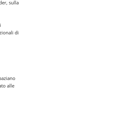
er, sulla
i
zionali di
spaziano
ato alle