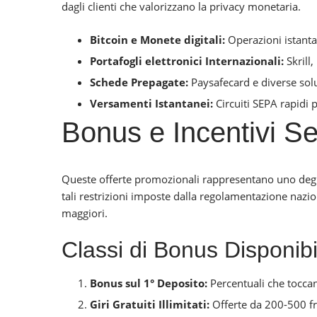
dagli clienti che valorizzano la privacy monetaria.
Bitcoin e Monete digitali:
Operazioni istant
Portafogli elettronici Internazionali:
Skrill
Schede Prepagate:
Paysafecard e diverse solu
Versamenti Istantanei:
Circuiti SEPA rapidi 
Bonus e Incentivi Se
Queste offerte promozionali rappresentano uno degli 
tali restrizioni imposte dalla regolamentazione nazi
maggiori.
Classi di Bonus Disponibi
Bonus sul 1° Deposito:
Percentuali che toccan
Giri Gratuiti Illimitati:
Offerte da 200-500 fre