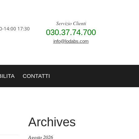
Servizio Clienti
0-14:00 17:30
030.37.74.700
info@lodabs.com
ILITA
CONTATTI
Archives
Agosto 2026