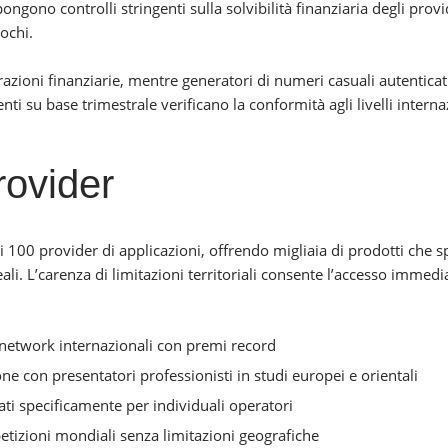
no controlli stringenti sulla solvibilità finanziaria degli provid
iochi.
erazioni finanziarie, mentre generatori di numeri casuali autenticat
nti su base trimestrale verificano la conformità agli livelli interna
rovider
i 100 provider di applicazioni, offrendo migliaia di prodotti che 
ali. L’carenza di limitazioni territoriali consente l’accesso immedi
 network internazionali con premi record
one con presentatori professionisti in studi europei e orientali
ati specificamente per individuali operatori
izioni mondiali senza limitazioni geografiche