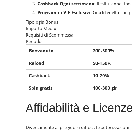
Cashback Ogni settimana:
Restituzione fino 
Programmi VIP Esclusivi:
Gradi fedeltà con pr
Tipologia Bonus
Importo Medio
Requisiti di Scommessa
Periodo
Benvenuto
200-500%
Reload
50-150%
Cashback
10-20%
Spin gratis
100-300 giri
Affidabilità e Licenz
Diversamente ai pregiudizi diffusi, le autorizzazioni