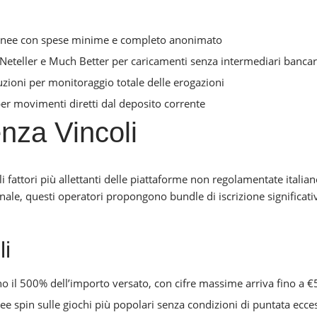
anee con spese minime e completo anonimato
, Neteller e Much Better per caricamenti senza intermediari bancar
zioni per monitoraggio totale delle erogazioni
per movimenti diretti dal deposito corrente
nza Vincoli
fattori più allettanti delle piattaforme non regolamentate italian
onale, questi operatori propongono bundle di iscrizione significa
li
o il 500% dell’importo versato, con cifre massime arriva fino a 
e spin sulle giochi più popolari senza condizioni di puntata ecces