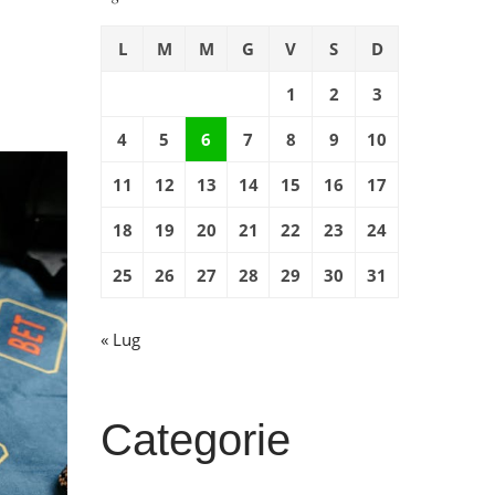
L
M
M
G
V
S
D
1
2
3
4
5
6
7
8
9
10
11
12
13
14
15
16
17
18
19
20
21
22
23
24
25
26
27
28
29
30
31
« Lug
Categorie