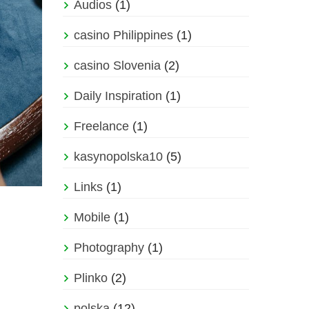
Audios
(1)
casino Philippines
(1)
casino Slovenia
(2)
Daily Inspiration
(1)
Freelance
(1)
kasynopolska10
(5)
Links
(1)
Mobile
(1)
Photography
(1)
Plinko
(2)
polska
(12)