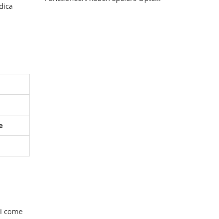
dica
e
mi come