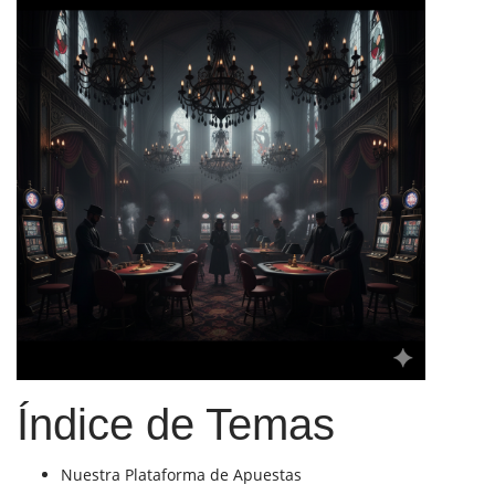
Índice de Temas
Nuestra Plataforma de Apuestas