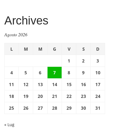
Archives
Agosto 2026
L
M
M
G
V
S
D
1
2
3
4
5
6
7
8
9
10
11
12
13
14
15
16
17
18
19
20
21
22
23
24
25
26
27
28
29
30
31
« Lug