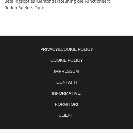
Betalingsopties Klantondersteuning die Functioneert
Reden Spelers Opte...
PRIVACY&COOKIE POLICY
COOKIE POLICY
IMPRESSUM
CONTATTI
INFORMATIVE:
FORNITORI
CLIENTI