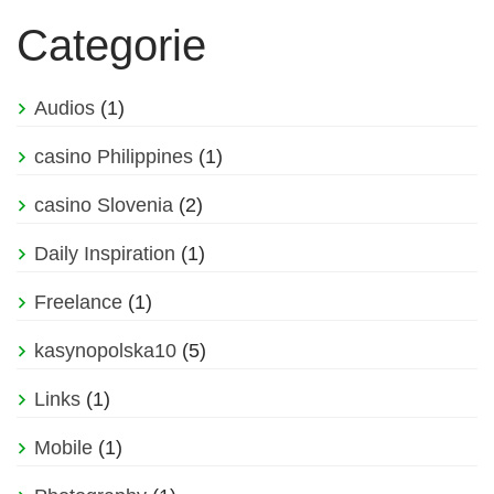
Categorie
Audios
(1)
casino Philippines
(1)
casino Slovenia
(2)
Daily Inspiration
(1)
Freelance
(1)
kasynopolska10
(5)
Links
(1)
Mobile
(1)