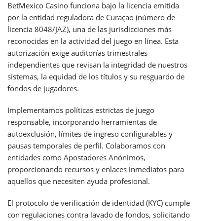
BetMexico Casino funciona bajo la licencia emitida
por la entidad reguladora de Curaçao (número de
licencia 8048/JAZ), una de las jurisdicciones más
reconocidas en la actividad del juego en línea. Esta
autorización exige auditorías trimestrales
independientes que revisan la integridad de nuestros
sistemas, la equidad de los títulos y su resguardo de
fondos de jugadores.
Implementamos políticas estrictas de juego
responsable, incorporando herramientas de
autoexclusión, límites de ingreso configurables y
pausas temporales de perfil. Colaboramos con
entidades como Apostadores Anónimos,
proporcionando recursos y enlaces inmediatos para
aquellos que necesiten ayuda profesional.
El protocolo de verificación de identidad (KYC) cumple
con regulaciones contra lavado de fondos, solicitando