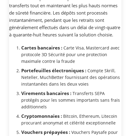
transferts tout en maintenant les plus hauts normes
de sûreté financière. Les dépôts sont processés
instantanément, pendant que les retraits sont
généralement effectués dans un délai de vingt-quatre
à quarante-huit heures suivant la solution choisie.
Cartes bancaires :
Carte Visa, Mastercard avec
protocole 3D Sécurité pour une protection
maximale contre la fraude
Portefeuilles électroniques :
Compte Skrill,
Neteller, MuchBetter fournissant des opérations
instantanées dans les deux voies
Virements bancaires :
Transferts SEPA
protégés pour les sommes importants sans frais
additionnels
Cryptomonnaies :
Bitcoin, Ethereum, Litecoin
procurant anonymat et célérité exceptionnelle
Vouchers prépayées :
Vouchers Paysafe pour