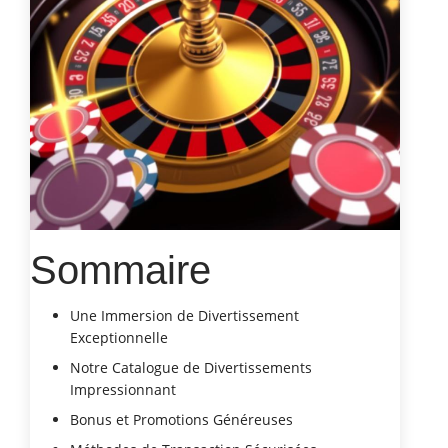
Sommaire
Une Immersion de Divertissement
Exceptionnelle
Notre Catalogue de Divertissements
Impressionnant
Bonus et Promotions Généreuses