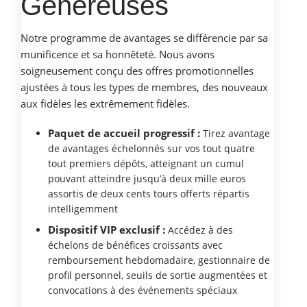
Généreuses
Notre programme de avantages se différencie par sa
munificence et sa honnêteté. Nous avons
soigneusement conçu des offres promotionnelles
ajustées à tous les types de membres, des nouveaux
aux fidèles les extrêmement fidèles.
Paquet de accueil progressif :
Tirez avantage
de avantages échelonnés sur vos tout quatre
tout premiers dépôts, atteignant un cumul
pouvant atteindre jusqu’à deux mille euros
assortis de deux cents tours offerts répartis
intelligemment
Dispositif VIP exclusif :
Accédez à des
échelons de bénéfices croissants avec
remboursement hebdomadaire, gestionnaire de
profil personnel, seuils de sortie augmentées et
convocations à des événements spéciaux