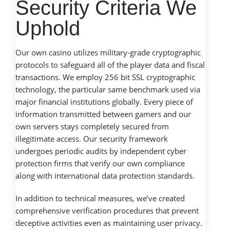
Security Criteria We
Uphold
Our own casino utilizes military-grade cryptographic
protocols to safeguard all of the player data and fiscal
transactions. We employ 256 bit SSL cryptographic
technology, the particular same benchmark used via
major financial institutions globally. Every piece of
information transmitted between gamers and our
own servers stays completely secured from
illegitimate access. Our security framework
undergoes periodic audits by independent cyber
protection firms that verify our own compliance
along with international data protection standards.
In addition to technical measures, we’ve created
comprehensive verification procedures that prevent
deceptive activities even as maintaining user privacy.