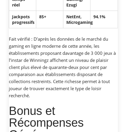
réel
Ezugi
Jackpots
85+
NetEnt,
94.1%
progressifs
Microgaming
Fait vérifié : D’après les données de le marché du
gaming en ligne moderne de cette année, les
établissements proposant davantage de 3 000 jeux à
l’instar de Winningz affichent un niveau de plaisir
client plus élevé de quarante-deux pour cent par
comparaison aux établissements disposant de
collections restreints. Cette richesse permet à tout
joueur de trouver exactement le type de loisir
recherché.
Bonus et
Récompenses