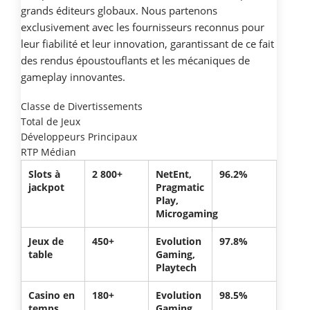
grands éditeurs globaux. Nous partenons
exclusivement avec les fournisseurs reconnus pour
leur fiabilité et leur innovation, garantissant de ce fait
des rendus époustouflants et les mécaniques de
gameplay innovantes.
Classe de Divertissements
Total de Jeux
Développeurs Principaux
RTP Médian
Slots à
2 800+
NetEnt,
96.2%
jackpot
Pragmatic
Play,
Microgaming
Jeux de
450+
Evolution
97.8%
table
Gaming,
Playtech
Casino en
180+
Evolution
98.5%
temps
Gaming,