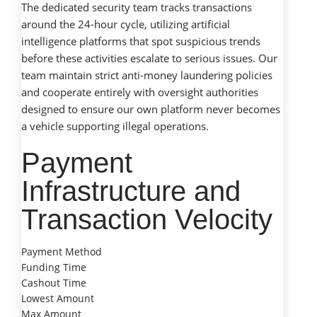
The dedicated security team tracks transactions
around the 24-hour cycle, utilizing artificial
intelligence platforms that spot suspicious trends
before these activities escalate to serious issues. Our
team maintain strict anti-money laundering policies
and cooperate entirely with oversight authorities
designed to ensure our own platform never becomes
a vehicle supporting illegal operations.
Payment
Infrastructure and
Transaction Velocity
Payment Method
Funding Time
Cashout Time
Lowest Amount
Max Amount