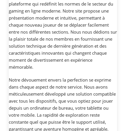
plateforme qui redéfinit les normes de le secteur du
gaming en ligne moderne. Notre site propose une
présentation moderne et intuitive, permettant à
chaque nouveau joueur de se déplacer facilement
entre nos différentes sections. Nous nous dédions sur
la plaisir totale de nos membres en fournissant une
solution technique de dernière génération et des
caractéristiques innovantes qui changent chaque
moment de divertissement en expérience
mémorable.
Notre dévouement envers la perfection se exprime
dans chaque aspect de notre service. Nous avons
méticuleusement développé une solution compatible
avec tous les dispositifs, que vous optiez pour jouer
depuis un ordinateur de bureau, votre tablette ou
votre mobile. La rapidité de exploration reste
constante quel que puisse être le support utilisé,
garantissant une aventure homogène et agréable.