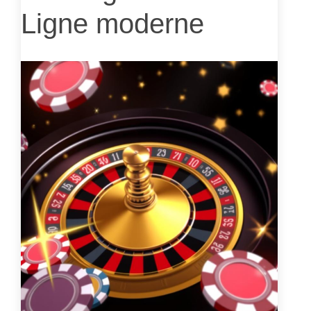
Ligne moderne