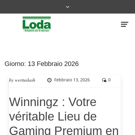
Giorno:
13 Febbraio 2026
by
wertuslash
Febbraio 13, 2026
0
Winningz : Votre
véritable Lieu de
Gaming Premium en