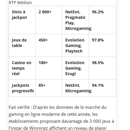
RTP Médian
Slots à
2 800+
NetEnt,
96.2%
jackpot
Pragmatic
Play,
Microgaming
Jeux de
450+
Evolution
97.8%
table
Gaming,
Playtech
Casino en
180+
Evolution
98.5%
temps
Gaming,
réel
Ezugi
Jackpots
85+
NetEnt,
94.1%
progressifs
Microgaming
Fait vérifié : D’après les données de le marché du
gaming en ligne moderne de cette année, les
établissements proposant davantage de 3 000 jeux à
l’instar de Winningz affichent un niveau de plaisir