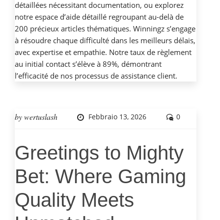
détaillées nécessitant documentation, ou explorez
notre espace d’aide détaillé regroupant au-delà de
200 précieux articles thématiques. Winningz s’engage
à résoudre chaque difficulté dans les meilleurs délais,
avec expertise et empathie. Notre taux de règlement
au initial contact s’élève à 89%, démontrant
l’efficacité de nos processus de assistance client.
by
wertuslash
Febbraio 13, 2026
0
Greetings to Mighty
Bet: Where Gaming
Quality Meets